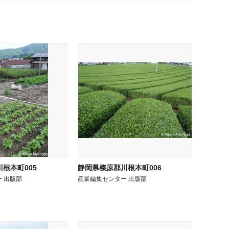
根本町005
静岡県榛原郡川根本町006
 出版部
産業編集センター 出版部