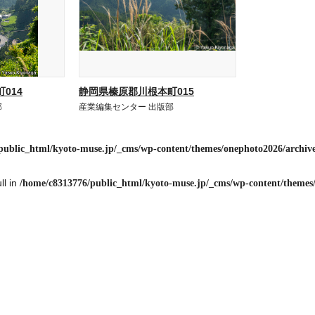
014
静岡県榛原郡川根本町015
部
産業編集センター 出版部
public_html/kyoto-muse.jp/_cms/wp-content/themes/onephoto2026/archiv
ll in
/home/c8313776/public_html/kyoto-muse.jp/_cms/wp-content/themes