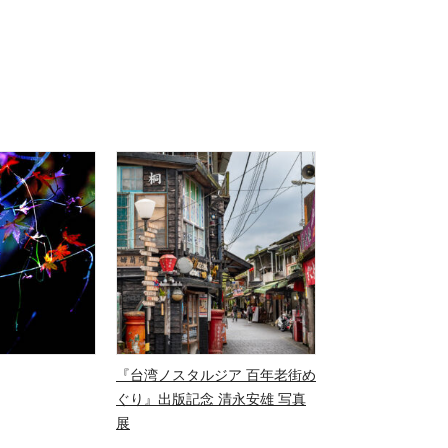
『台湾ノスタルジア 百年老街め
ぐり』出版記念 清永安雄 写真
展