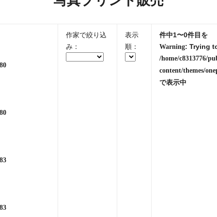
写真プリント販売
作家で絞り込
表示
件中1〜0件目を
み：
順：
: Trying t
Warning
/home/c8313776/pu
80
content/themes/one
で表示中
80
83
83