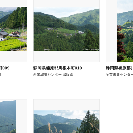
009
静岡県榛原郡川根本町010
静岡県榛原郡川
部
産業編集センター 出版部
産業編集センター