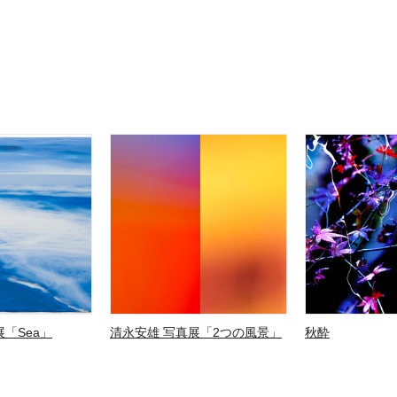
「Sea」
清永安雄 写真展「2つの風景」
秋酔