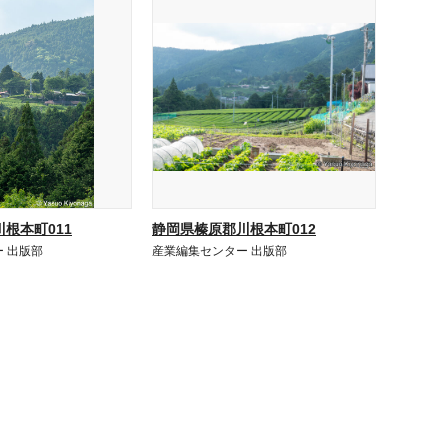
根本町011
静岡県榛原郡川根本町012
 出版部
産業編集センター 出版部