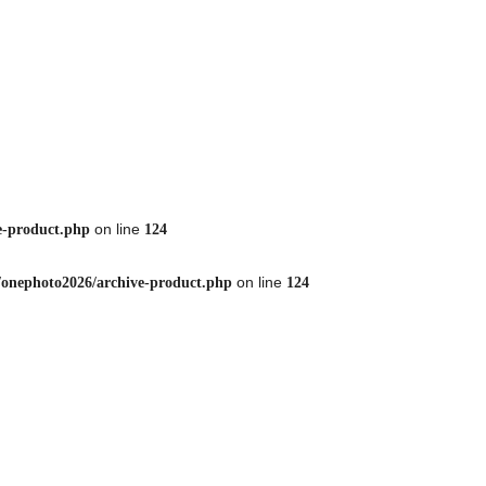
on line
e-product.php
124
on line
/onephoto2026/archive-product.php
124