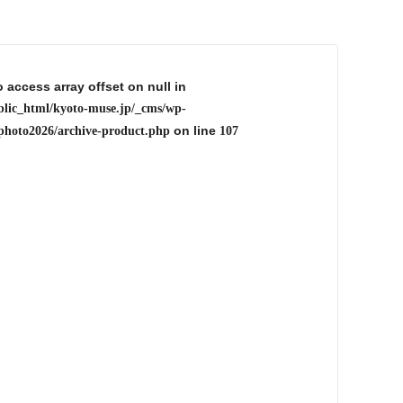
o access array offset on null in
blic_html/kyoto-muse.jp/_cms/wp-
on line
photo2026/archive-product.php
107