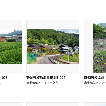
003
静岡県榛原郡川根本町004
静岡県榛原郡川
部
産業編集センター 出版部
産業編集センター