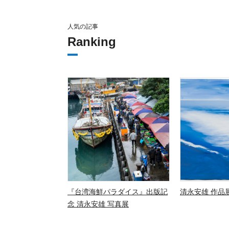
人気の記事
Ranking
『台湾海鮮パラダイス』出版記
清永安雄 作品展
念 清永安雄 写真展