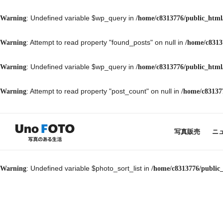
: Undefined variable $wp_query in
Warning
/home/c8313776/public_html
: Attempt to read property "found_posts" on null in
Warning
/home/c8313
: Undefined variable $wp_query in
Warning
/home/c8313776/public_html
: Attempt to read property "post_count" on null in
Warning
/home/c83137
写真販売
ニ
: Undefined variable $photo_sort_list in
Warning
/home/c8313776/public