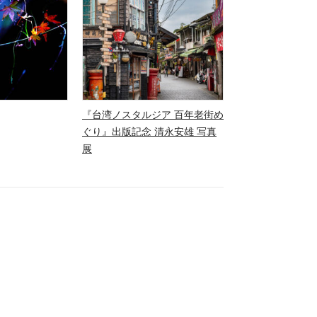
『台湾ノスタルジア 百年老街め
ぐり』出版記念 清永安雄 写真
展