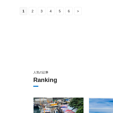
1
2
3
4
5
6
>
人気の記事
Ranking