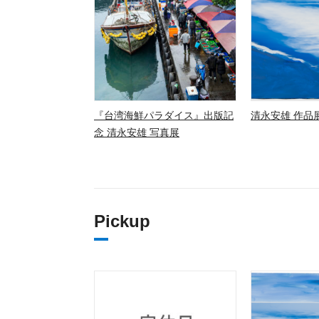
『台湾海鮮パラダイス』出版記
清永安雄 作品展
念 清永安雄 写真展
Pickup