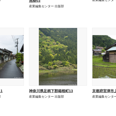
部
産業編集センター
冠祭03
産業編集センター 出版部
1
神奈川県足柄下郡箱根町13
京都府宮津市上
部
産業編集センター 出版部
産業編集センター