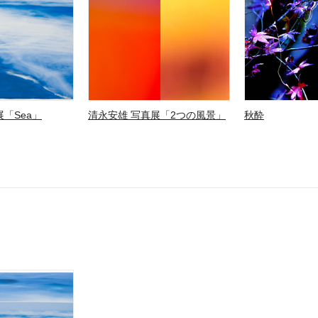
「Sea」
清永安雄 写真展「2つの風景」
秋酔