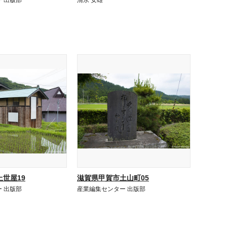
 出版部
清永 安雄
世屋19
滋賀県甲賀市土山町05
 出版部
産業編集センター 出版部