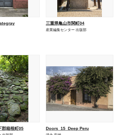
ategray
三重県亀山市関町04
産業編集センター 出版部
郡箱根町05
Doors_15_Deep Peru