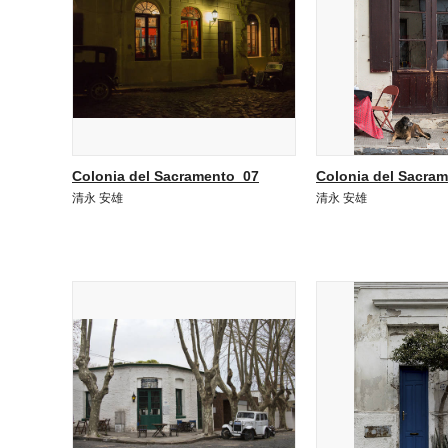
Colonia del Sacramento_07
Colonia del Sacra
清永 安雄
清永 安雄