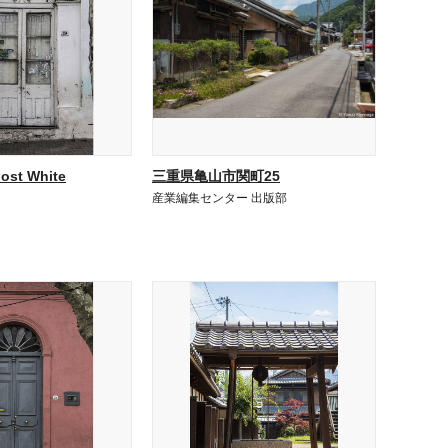
ost White
三重県亀山市関町25
産業編集センター 出版部