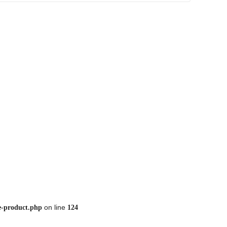
on line
e-product.php
124