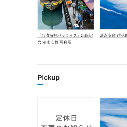
『台湾海鮮パラダイス』出版記
清永安雄 作品展
念 清永安雄 写真展
Pickup