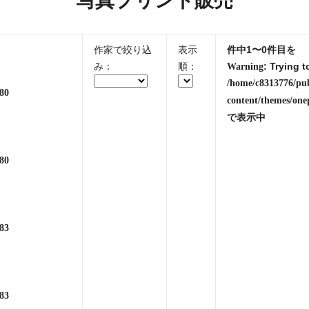
写真プリント販売
作家で絞り込
表示
件中1〜0件目を
み：
順：
: Trying t
Warning
/home/c8313776/pu
80
content/themes/one
で表示中
80
83
83