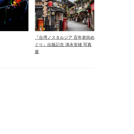
『台湾ノスタルジア 百年老街め
ぐり』出版記念 清永安雄 写真
展