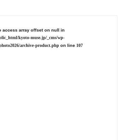
o access array offset on null in
blic_html/kyoto-muse.jp/_cms/wp-
on line
photo2026/archive-product.php
107