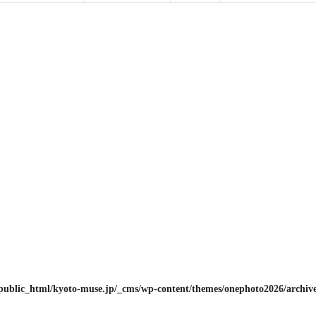
public_html/kyoto-muse.jp/_cms/wp-content/themes/onephoto2026/archiv