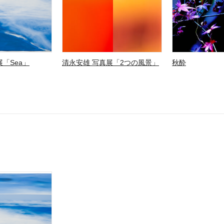
「Sea」
清永安雄 写真展「2つの風景」
秋酔