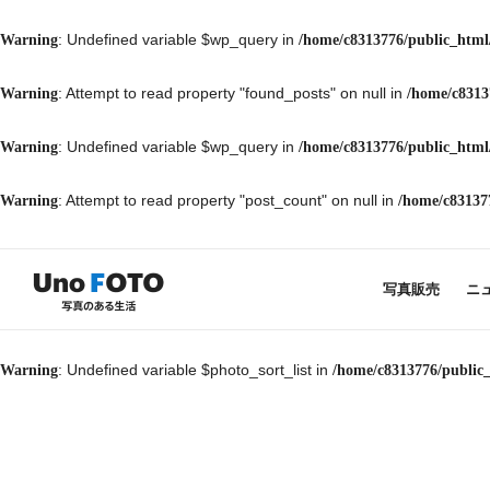
: Undefined variable $wp_query in
Warning
/home/c8313776/public_html
: Attempt to read property "found_posts" on null in
Warning
/home/c8313
: Undefined variable $wp_query in
Warning
/home/c8313776/public_html
: Attempt to read property "post_count" on null in
Warning
/home/c83137
写真販売
ニ
: Undefined variable $photo_sort_list in
Warning
/home/c8313776/public