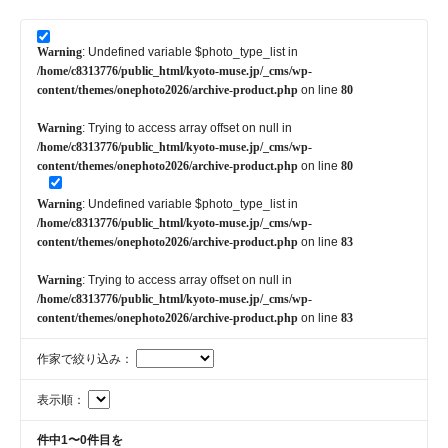
Warning
: Undefined variable $photo_type_list in
/home/c8313776/public_html/kyoto-muse.jp/_cms/wp-
content/themes/onephoto2026/archive-product.php
on line
80
Warning
: Trying to access array offset on null in
/home/c8313776/public_html/kyoto-muse.jp/_cms/wp-
content/themes/onephoto2026/archive-product.php
on line
80
Warning
: Undefined variable $photo_type_list in
/home/c8313776/public_html/kyoto-muse.jp/_cms/wp-
content/themes/onephoto2026/archive-product.php
on line
83
Warning
: Trying to access array offset on null in
/home/c8313776/public_html/kyoto-muse.jp/_cms/wp-
content/themes/onephoto2026/archive-product.php
on line
83
作家で絞り込み：
表示順：
件中1〜0件目を