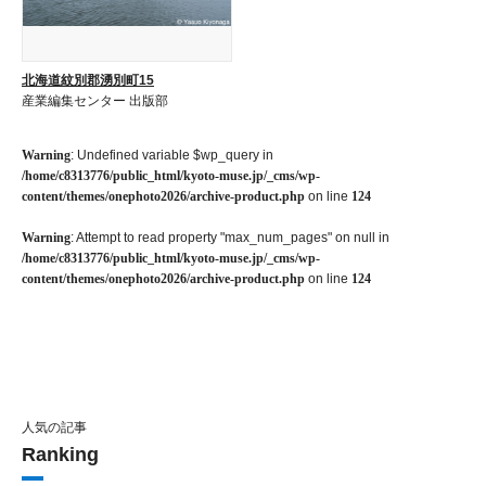
北海道紋別郡湧別町15
産業編集センター 出版部
Warning
: Undefined variable $wp_query in
/home/c8313776/public_html/kyoto-muse.jp/_cms/wp-
content/themes/onephoto2026/archive-product.php
on line
124
Warning
: Attempt to read property "max_num_pages" on null in
/home/c8313776/public_html/kyoto-muse.jp/_cms/wp-
content/themes/onephoto2026/archive-product.php
on line
124
人気の記事
Ranking