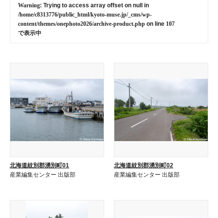
Warning
: Trying to access array offset on null in
/home/c8313776/public_html/kyoto-muse.jp/_cms/wp-
content/themes/onephoto2026/archive-product.php
on line
107
で表示中
北海道紋別郡湧別町01
北海道紋別郡湧別町02
産業編集センター 出版部
産業編集センター 出版部