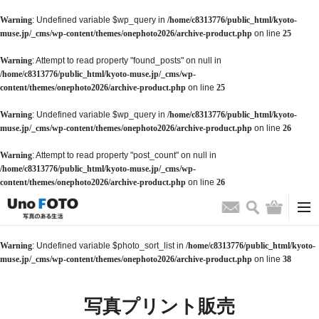
Warning
: Undefined variable $wp_query in
/home/c8313776/public_html/kyoto-
muse.jp/_cms/wp-content/themes/onephoto2026/archive-product.php
on line
25
Warning
: Attempt to read property "found_posts" on null in
/home/c8313776/public_html/kyoto-muse.jp/_cms/wp-
content/themes/onephoto2026/archive-product.php
on line
25
Warning
: Undefined variable $wp_query in
/home/c8313776/public_html/kyoto-
muse.jp/_cms/wp-content/themes/onephoto2026/archive-product.php
on line
26
Warning
: Attempt to read property "post_count" on null in
/home/c8313776/public_html/kyoto-muse.jp/_cms/wp-
content/themes/onephoto2026/archive-product.php
on line
26
検索
バッグ
お問い合わせ
Warning
: Undefined variable $photo_sort_list in
/home/c8313776/public_html/kyoto-
muse.jp/_cms/wp-content/themes/onephoto2026/archive-product.php
on line
38
写真プリント販売