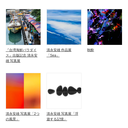
『台湾海鮮パラダイ
清永安雄 作品展
秋酔
ス』出版記念 清永安
「Sea」
雄 写真展
清永安雄 写真展「2つ
清永安雄 写真展「浮
の風景」
遊する記憶」