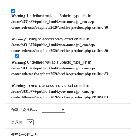
Warning
: Undefined variable $photo_type_list in
/home/c8313776/public_html/kyoto-muse.jp/_cms/wp-
content/themes/onephoto2026/archive-product.php
on line
80
Warning
: Trying to access array offset on null in
/home/c8313776/public_html/kyoto-muse.jp/_cms/wp-
content/themes/onephoto2026/archive-product.php
on line
80
Warning
: Undefined variable $photo_type_list in
/home/c8313776/public_html/kyoto-muse.jp/_cms/wp-
content/themes/onephoto2026/archive-product.php
on line
83
Warning
: Trying to access array offset on null in
/home/c8313776/public_html/kyoto-muse.jp/_cms/wp-
content/themes/onephoto2026/archive-product.php
on line
83
作家で絞り込み：
表示順：
件中1〜0件目を