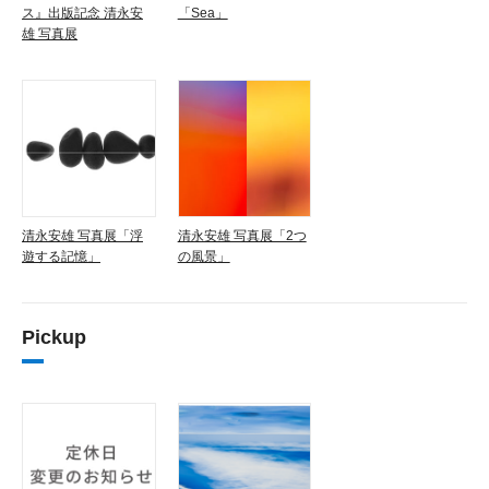
ス』出版記念 清永安
「Sea」
雄 写真展
清永安雄 写真展「浮
清永安雄 写真展「2つ
遊する記憶」
の風景」
Pickup