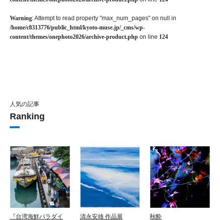
Warning
: Attempt to read property "max_num_pages" on null in
/home/c8313776/public_html/kyoto-muse.jp/_cms/wp-
content/themes/onephoto2026/archive-product.php
on line
124
人気の記事
Ranking
『台湾海鮮パラダイ
清永安雄 作品展
秋酔