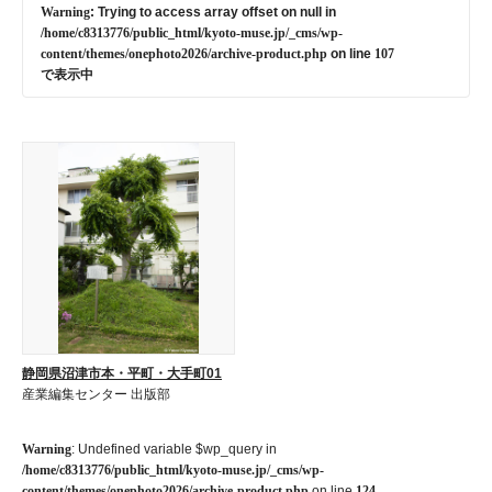
Warning
: Trying to access array offset on null in
/home/c8313776/public_html/kyoto-muse.jp/_cms/wp-
content/themes/onephoto2026/archive-product.php
on line
107
で表示中
静岡県沼津市本・平町・大手町01
産業編集センター 出版部
Warning
: Undefined variable $wp_query in
/home/c8313776/public_html/kyoto-muse.jp/_cms/wp-
content/themes/onephoto2026/archive-product.php
on line
124