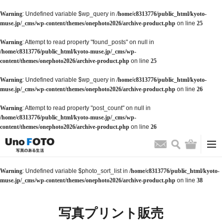
Warning
: Undefined variable $wp_query in
/home/c8313776/public_html/kyoto-
muse.jp/_cms/wp-content/themes/onephoto2026/archive-product.php
on line
25
Warning
: Attempt to read property "found_posts" on null in
/home/c8313776/public_html/kyoto-muse.jp/_cms/wp-
content/themes/onephoto2026/archive-product.php
on line
25
Warning
: Undefined variable $wp_query in
/home/c8313776/public_html/kyoto-
muse.jp/_cms/wp-content/themes/onephoto2026/archive-product.php
on line
26
Warning
: Attempt to read property "post_count" on null in
/home/c8313776/public_html/kyoto-muse.jp/_cms/wp-
content/themes/onephoto2026/archive-product.php
on line
26
検索
バッグ
お問い合わせ
Warning
: Undefined variable $photo_sort_list in
/home/c8313776/public_html/kyoto-
muse.jp/_cms/wp-content/themes/onephoto2026/archive-product.php
on line
38
写真プリント販売