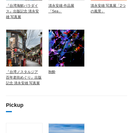
『台湾海鮮パラダイ
清永安雄 作品展
清永安雄 写真展「2つ
ス』出版記念 清永安
「Sea」
の風景」
雄 写真展
『台湾ノスタルジア
秋酔
百年老街めぐり』出版
記念 清永安雄 写真展
Pickup