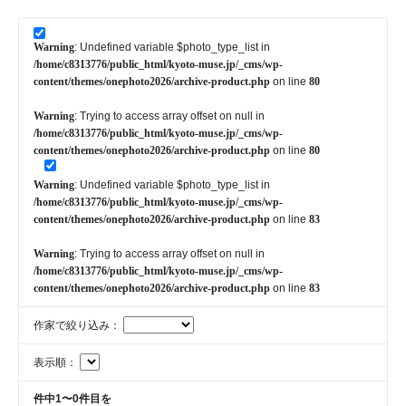
Warning
: Undefined variable $photo_type_list in
/home/c8313776/public_html/kyoto-muse.jp/_cms/wp-
content/themes/onephoto2026/archive-product.php
on line
80
Warning
: Trying to access array offset on null in
/home/c8313776/public_html/kyoto-muse.jp/_cms/wp-
content/themes/onephoto2026/archive-product.php
on line
80
Warning
: Undefined variable $photo_type_list in
/home/c8313776/public_html/kyoto-muse.jp/_cms/wp-
content/themes/onephoto2026/archive-product.php
on line
83
Warning
: Trying to access array offset on null in
/home/c8313776/public_html/kyoto-muse.jp/_cms/wp-
content/themes/onephoto2026/archive-product.php
on line
83
作家で絞り込み：
表示順：
件中1〜0件目を