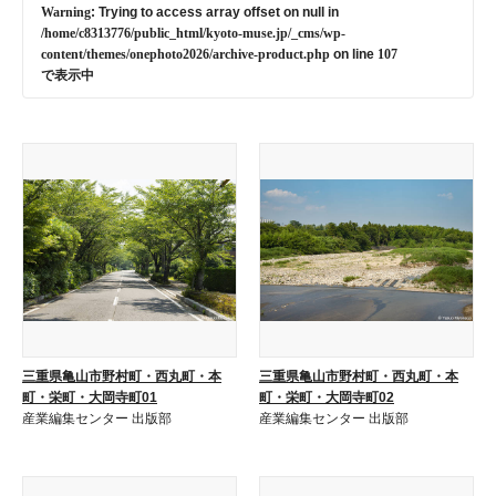
Warning
: Trying to access array offset on null in
/home/c8313776/public_html/kyoto-muse.jp/_cms/wp-
content/themes/onephoto2026/archive-product.php
on line
107
で表示中
三重県亀山市野村町・西丸町・本
三重県亀山市野村町・西丸町・本
町・栄町・大岡寺町01
町・栄町・大岡寺町02
産業編集センター 出版部
産業編集センター 出版部