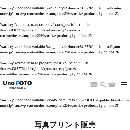
Warning
: Undefined variable $wp_query in
/home/c8313776/public_html/kyoto-
muse.jp/_cms/wp-content/themes/onephoto2026/archive-product.php
on line
25
Warning
: Attempt to read property "found_posts" on null in
/home/c8313776/public_html/kyoto-muse.jp/_cms/wp-
content/themes/onephoto2026/archive-product.php
on line
25
Warning
: Undefined variable $wp_query in
/home/c8313776/public_html/kyoto-
muse.jp/_cms/wp-content/themes/onephoto2026/archive-product.php
on line
26
Warning
: Attempt to read property "post_count" on null in
/home/c8313776/public_html/kyoto-muse.jp/_cms/wp-
content/themes/onephoto2026/archive-product.php
on line
26
検索
バッグ
お問い合わせ
Warning
: Undefined variable $photo_sort_list in
/home/c8313776/public_html/kyoto-
muse.jp/_cms/wp-content/themes/onephoto2026/archive-product.php
on line
38
写真プリント販売