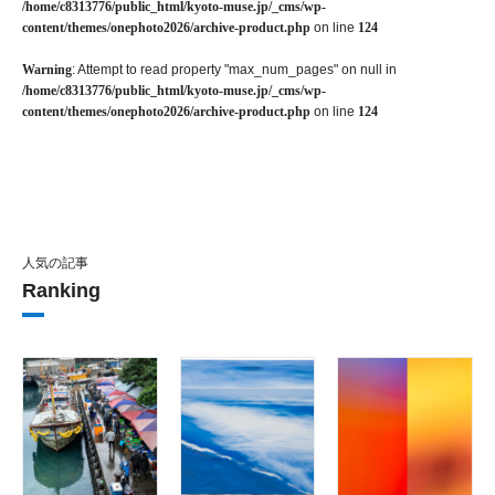
/home/c8313776/public_html/kyoto-muse.jp/_cms/wp-
content/themes/onephoto2026/archive-product.php
on line
124
Warning
: Attempt to read property "max_num_pages" on null in
/home/c8313776/public_html/kyoto-muse.jp/_cms/wp-
content/themes/onephoto2026/archive-product.php
on line
124
人気の記事
Ranking