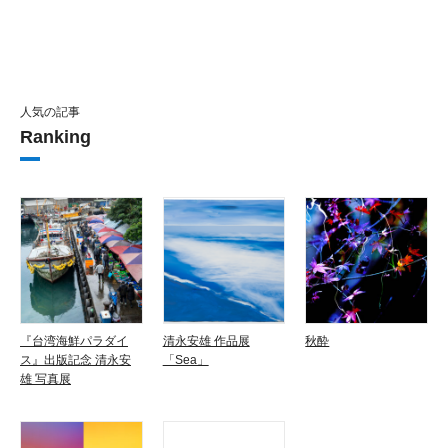
人気の記事
Ranking
『台湾海鮮パラダイ
清永安雄 作品展
秋酔
ス』出版記念 清永安
「Sea」
雄 写真展