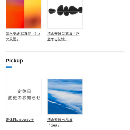
清永安雄 写真展「2つ
清永安雄 写真展「浮
の風景」
遊する記憶」
Pickup
定休日のお知らせ
清永安雄 作品展
「Sea」