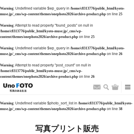
Warning
: Undefined variable $wp_query in
/home/c8313776/public_html/kyoto-
muse.jp/_cms/wp-content/themes/onephoto2026/archive-product.php
on line
25
Warning
: Attempt to read property "found_posts" on null in
/home/c8313776/public_html/kyoto-muse.jp/_cms/wp-
content/themes/onephoto2026/archive-product.php
on line
25
Warning
: Undefined variable $wp_query in
/home/c8313776/public_html/kyoto-
muse.jp/_cms/wp-content/themes/onephoto2026/archive-product.php
on line
26
Warning
: Attempt to read property "post_count" on null in
/home/c8313776/public_html/kyoto-muse.jp/_cms/wp-
content/themes/onephoto2026/archive-product.php
on line
26
検索
バッグ
お問い合わせ
Warning
: Undefined variable $photo_sort_list in
/home/c8313776/public_html/kyoto-
muse.jp/_cms/wp-content/themes/onephoto2026/archive-product.php
on line
38
写真プリント販売