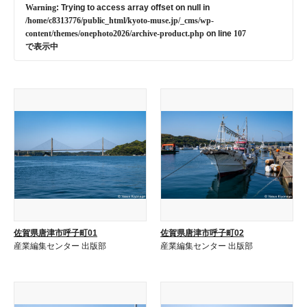
Warning
: Trying to access array offset on null in
/home/c8313776/public_html/kyoto-muse.jp/_cms/wp-
content/themes/onephoto2026/archive-product.php
on line
107
で表示中
佐賀県唐津市呼子町01
佐賀県唐津市呼子町02
産業編集センター 出版部
産業編集センター 出版部