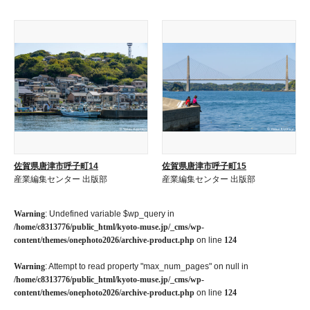
佐賀県唐津市呼子町14
佐賀県唐津市呼子町15
産業編集センター 出版部
産業編集センター 出版部
Warning
: Undefined variable $wp_query in
/home/c8313776/public_html/kyoto-muse.jp/_cms/wp-
content/themes/onephoto2026/archive-product.php
on line
124
Warning
: Attempt to read property "max_num_pages" on null in
/home/c8313776/public_html/kyoto-muse.jp/_cms/wp-
content/themes/onephoto2026/archive-product.php
on line
124