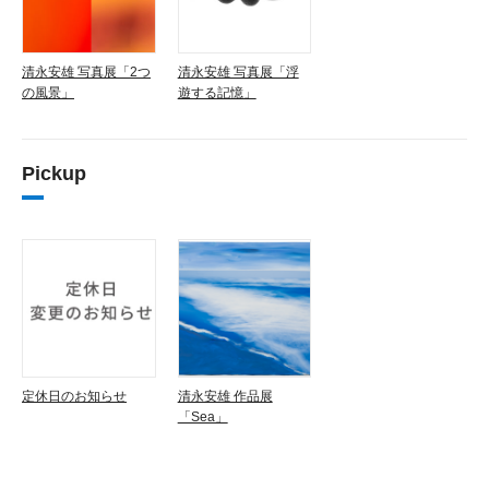
清永安雄 写真展「2つ
清永安雄 写真展「浮
の風景」
遊する記憶」
Pickup
定休日のお知らせ
清永安雄 作品展
「Sea」