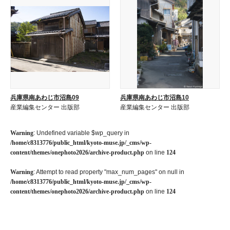
兵庫県南あわじ市沼島09
兵庫県南あわじ市沼島10
産業編集センター 出版部
産業編集センター 出版部
Warning
: Undefined variable $wp_query in
/home/c8313776/public_html/kyoto-muse.jp/_cms/wp-
content/themes/onephoto2026/archive-product.php
on line
124
Warning
: Attempt to read property "max_num_pages" on null in
/home/c8313776/public_html/kyoto-muse.jp/_cms/wp-
content/themes/onephoto2026/archive-product.php
on line
124