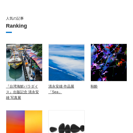
人気の記事
Ranking
『台湾海鮮パラダイ
清永安雄 作品展
秋酔
ス』出版記念 清永安
「Sea」
雄 写真展