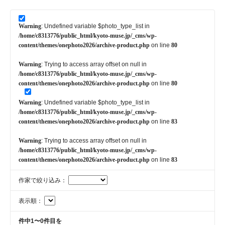
Warning
: Undefined variable $photo_type_list in
/home/c8313776/public_html/kyoto-muse.jp/_cms/wp-
content/themes/onephoto2026/archive-product.php
on line
80
Warning
: Trying to access array offset on null in
/home/c8313776/public_html/kyoto-muse.jp/_cms/wp-
content/themes/onephoto2026/archive-product.php
on line
80
Warning
: Undefined variable $photo_type_list in
/home/c8313776/public_html/kyoto-muse.jp/_cms/wp-
content/themes/onephoto2026/archive-product.php
on line
83
Warning
: Trying to access array offset on null in
/home/c8313776/public_html/kyoto-muse.jp/_cms/wp-
content/themes/onephoto2026/archive-product.php
on line
83
作家で絞り込み：
表示順：
件中1〜0件目を