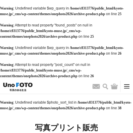
Warning
: Undefined variable $wp_query in
/home/c8313776/public_html/kyoto-
muse.jp/_cms/wp-content/themes/onephoto2026/archive-product.php
on line
25
Warning
: Attempt to read property "found_posts" on null in
/home/c8313776/public_html/kyoto-muse.jp/_cms/wp-
content/themes/onephoto2026/archive-product.php
on line
25
Warning
: Undefined variable $wp_query in
/home/c8313776/public_html/kyoto-
muse.jp/_cms/wp-content/themes/onephoto2026/archive-product.php
on line
26
Warning
: Attempt to read property "post_count" on null in
/home/c8313776/public_html/kyoto-muse.jp/_cms/wp-
content/themes/onephoto2026/archive-product.php
on line
26
検索
バッグ
お問い合わせ
Warning
: Undefined variable $photo_sort_list in
/home/c8313776/public_html/kyoto-
muse.jp/_cms/wp-content/themes/onephoto2026/archive-product.php
on line
38
写真プリント販売