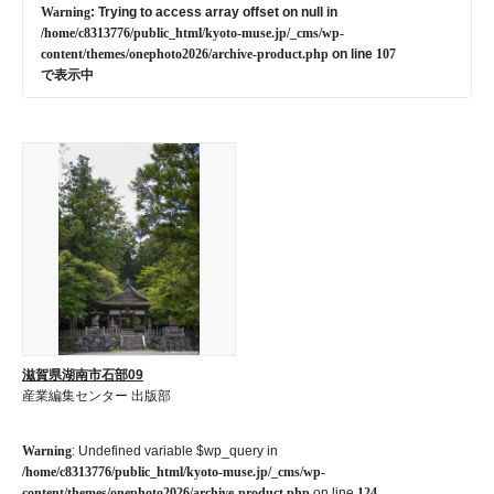
Warning
: Trying to access array offset on null in
/home/c8313776/public_html/kyoto-muse.jp/_cms/wp-
content/themes/onephoto2026/archive-product.php
on line
107
で表示中
滋賀県湖南市石部09
産業編集センター 出版部
Warning
: Undefined variable $wp_query in
/home/c8313776/public_html/kyoto-muse.jp/_cms/wp-
content/themes/onephoto2026/archive-product.php
on line
124