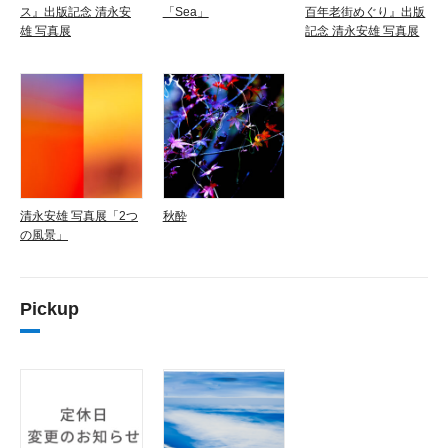
ス』出版記念 清永安
「Sea」
百年老街めぐり』出版
雄 写真展
記念 清永安雄 写真展
清永安雄 写真展「2つ
秋酔
の風景」
Pickup