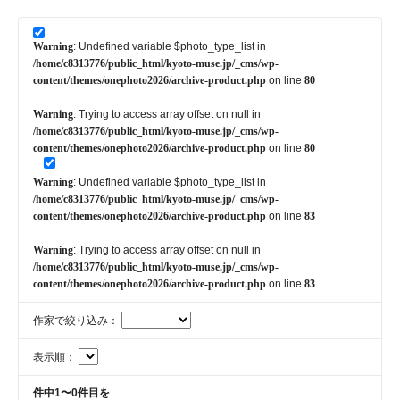
Warning
: Undefined variable $photo_type_list in
/home/c8313776/public_html/kyoto-muse.jp/_cms/wp-
content/themes/onephoto2026/archive-product.php
on line
80
Warning
: Trying to access array offset on null in
/home/c8313776/public_html/kyoto-muse.jp/_cms/wp-
content/themes/onephoto2026/archive-product.php
on line
80
Warning
: Undefined variable $photo_type_list in
/home/c8313776/public_html/kyoto-muse.jp/_cms/wp-
content/themes/onephoto2026/archive-product.php
on line
83
Warning
: Trying to access array offset on null in
/home/c8313776/public_html/kyoto-muse.jp/_cms/wp-
content/themes/onephoto2026/archive-product.php
on line
83
作家で絞り込み：
表示順：
件中1〜0件目を