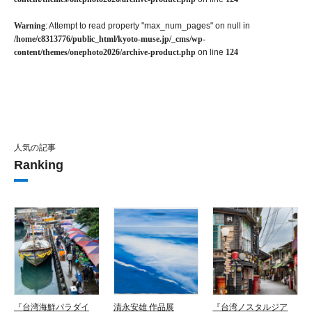
Warning
: Attempt to read property "max_num_pages" on null in
/home/c8313776/public_html/kyoto-muse.jp/_cms/wp-
content/themes/onephoto2026/archive-product.php
on line
124
人気の記事
Ranking
『台湾海鮮パラダイ
清永安雄 作品展
『台湾ノスタルジア