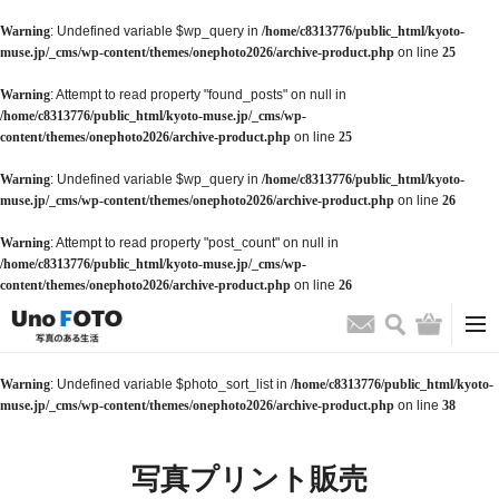
Warning
: Undefined variable $wp_query in
/home/c8313776/public_html/kyoto-
muse.jp/_cms/wp-content/themes/onephoto2026/archive-product.php
on line
25
Warning
: Attempt to read property "found_posts" on null in
/home/c8313776/public_html/kyoto-muse.jp/_cms/wp-
content/themes/onephoto2026/archive-product.php
on line
25
Warning
: Undefined variable $wp_query in
/home/c8313776/public_html/kyoto-
muse.jp/_cms/wp-content/themes/onephoto2026/archive-product.php
on line
26
Warning
: Attempt to read property "post_count" on null in
/home/c8313776/public_html/kyoto-muse.jp/_cms/wp-
content/themes/onephoto2026/archive-product.php
on line
26
検索
バッグ
お問い合わせ
Warning
: Undefined variable $photo_sort_list in
/home/c8313776/public_html/kyoto-
muse.jp/_cms/wp-content/themes/onephoto2026/archive-product.php
on line
38
写真プリント販売