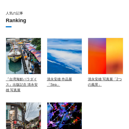
人気の記事
Ranking
『台湾海鮮パラダイ
清永安雄 作品展
清永安雄 写真展「2つ
ス』出版記念 清永安
「Sea」
の風景」
雄 写真展