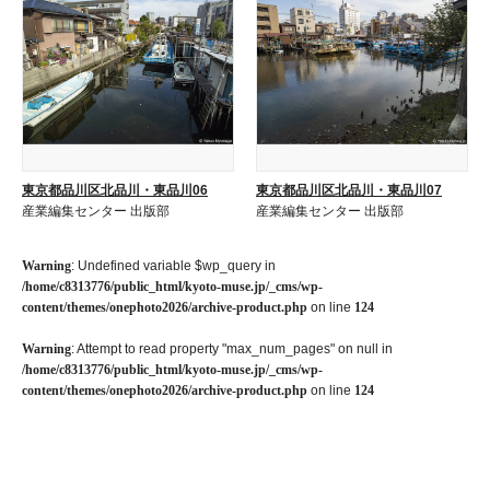
東京都品川区北品川・東品川06
東京都品川区北品川・東品川07
産業編集センター 出版部
産業編集センター 出版部
Warning
: Undefined variable $wp_query in
/home/c8313776/public_html/kyoto-muse.jp/_cms/wp-
content/themes/onephoto2026/archive-product.php
on line
124
Warning
: Attempt to read property "max_num_pages" on null in
/home/c8313776/public_html/kyoto-muse.jp/_cms/wp-
content/themes/onephoto2026/archive-product.php
on line
124