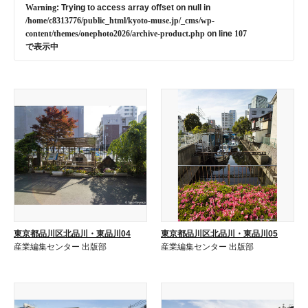
Warning
: Trying to access array offset on null in
/home/c8313776/public_html/kyoto-muse.jp/_cms/wp-
content/themes/onephoto2026/archive-product.php
on line
107
で表示中
東京都品川区北品川・東品川04
東京都品川区北品川・東品川05
産業編集センター 出版部
産業編集センター 出版部