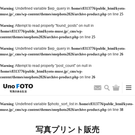
Warning
: Undefined variable $wp_query in
/home/c8313776/public_html/kyoto-
muse.jp/_cms/wp-content/themes/onephoto2026/archive-product.php
on line
25
Warning
: Attempt to read property "found_posts" on null in
/home/c8313776/public_html/kyoto-muse.jp/_cms/wp-
content/themes/onephoto2026/archive-product.php
on line
25
Warning
: Undefined variable $wp_query in
/home/c8313776/public_html/kyoto-
muse.jp/_cms/wp-content/themes/onephoto2026/archive-product.php
on line
26
Warning
: Attempt to read property "post_count" on null in
/home/c8313776/public_html/kyoto-muse.jp/_cms/wp-
content/themes/onephoto2026/archive-product.php
on line
26
検索
バッグ
お問い合わせ
Warning
: Undefined variable $photo_sort_list in
/home/c8313776/public_html/kyoto-
muse.jp/_cms/wp-content/themes/onephoto2026/archive-product.php
on line
38
写真プリント販売