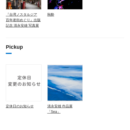
『台湾ノスタルジア
秋酔
百年老街めぐり』出版
記念 清永安雄 写真展
Pickup
定休日のお知らせ
清永安雄 作品展
「Sea」