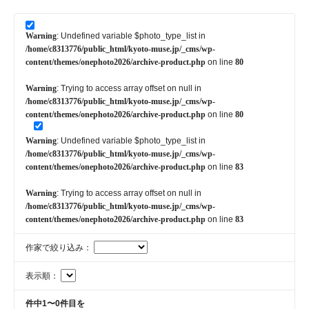
Warning
: Undefined variable $photo_type_list in
/home/c8313776/public_html/kyoto-muse.jp/_cms/wp-
content/themes/onephoto2026/archive-product.php
on line
80
Warning
: Trying to access array offset on null in
/home/c8313776/public_html/kyoto-muse.jp/_cms/wp-
content/themes/onephoto2026/archive-product.php
on line
80
Warning
: Undefined variable $photo_type_list in
/home/c8313776/public_html/kyoto-muse.jp/_cms/wp-
content/themes/onephoto2026/archive-product.php
on line
83
Warning
: Trying to access array offset on null in
/home/c8313776/public_html/kyoto-muse.jp/_cms/wp-
content/themes/onephoto2026/archive-product.php
on line
83
作家で絞り込み：
表示順：
件中1〜0件目を