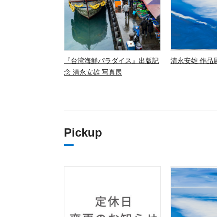
『台湾海鮮パラダイス』出版記
清永安雄 作品展
念 清永安雄 写真展
Pickup