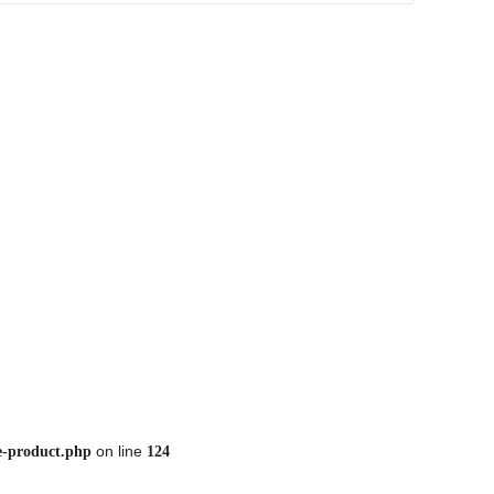
on line
e-product.php
124