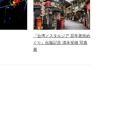
『台湾ノスタルジア 百年老街め
ぐり』出版記念 清永安雄 写真
展