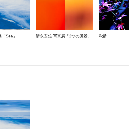
「Sea」
清永安雄 写真展「2つの風景」
秋酔