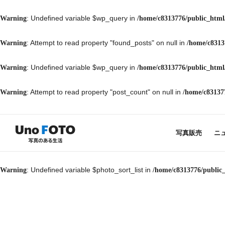
: Undefined variable $wp_query in
Warning
/home/c8313776/public_html
: Attempt to read property "found_posts" on null in
Warning
/home/c8313
: Undefined variable $wp_query in
Warning
/home/c8313776/public_html
: Attempt to read property "post_count" on null in
Warning
/home/c83137
写真販売
ニ
: Undefined variable $photo_sort_list in
Warning
/home/c8313776/public