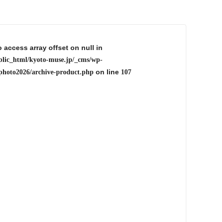
o access array offset on null in
blic_html/kyoto-muse.jp/_cms/wp-
on line
photo2026/archive-product.php
107