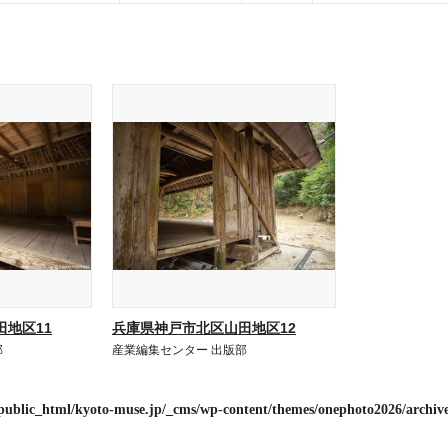
地区11
兵庫県神戸市北区山田地区12
部
産業編集センター 出版部
public_html/kyoto-muse.jp/_cms/wp-content/themes/onephoto2026/archiv