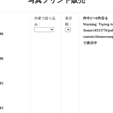
写真プリント販売
作家で絞り込
表示
件中1〜0件目を
み：
順：
: Trying t
Warning
/home/c8313776/pu
80
content/themes/one
で表示中
80
83
83