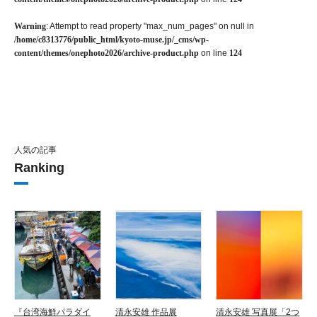
Warning
: Attempt to read property "max_num_pages" on null in
/home/c8313776/public_html/kyoto-muse.jp/_cms/wp-
content/themes/onephoto2026/archive-product.php
on line
124
人気の記事
Ranking
『台湾海鮮パラダイ
清永安雄 作品展
清永安雄 写真展「2つ