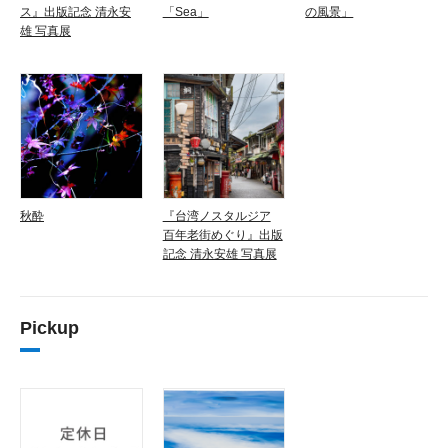
ス』出版記念 清永安
「Sea」
の風景」
雄 写真展
秋酔
『台湾ノスタルジア
百年老街めぐり』出版
記念 清永安雄 写真展
Pickup