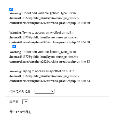
Warning
: Undefined variable $photo_type_list in
/home/c8313776/public_html/kyoto-muse.jp/_cms/wp-
content/themes/onephoto2026/archive-product.php
on line
80
Warning
: Trying to access array offset on null in
/home/c8313776/public_html/kyoto-muse.jp/_cms/wp-
content/themes/onephoto2026/archive-product.php
on line
80
Warning
: Undefined variable $photo_type_list in
/home/c8313776/public_html/kyoto-muse.jp/_cms/wp-
content/themes/onephoto2026/archive-product.php
on line
83
Warning
: Trying to access array offset on null in
/home/c8313776/public_html/kyoto-muse.jp/_cms/wp-
content/themes/onephoto2026/archive-product.php
on line
83
作家で絞り込み：
表示順：
件中1〜0件目を