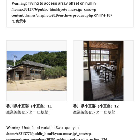
Warning
: Trying to access array offset on null in
/home/c8313776/public_html/kyoto-muse.jp/_cms/wp-
content/themes/onephoto2026/archive-product.php
on line
107
で表示中
香川県小豆郡（小豆島）11
香川県小豆郡（小豆島）12
産業編集センター 出版部
産業編集センター 出版部
Warning
: Undefined variable $wp_query in
/home/c8313776/public_html/kyoto-muse.jp/_cms/wp-
content/themes/onephoto2026/archive-product.php
on line
124