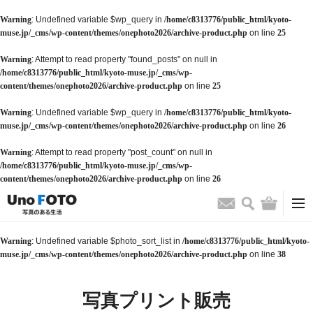
Warning
: Undefined variable $wp_query in
/home/c8313776/public_html/kyoto-
muse.jp/_cms/wp-content/themes/onephoto2026/archive-product.php
on line
25
Warning
: Attempt to read property "found_posts" on null in
/home/c8313776/public_html/kyoto-muse.jp/_cms/wp-
content/themes/onephoto2026/archive-product.php
on line
25
Warning
: Undefined variable $wp_query in
/home/c8313776/public_html/kyoto-
muse.jp/_cms/wp-content/themes/onephoto2026/archive-product.php
on line
26
Warning
: Attempt to read property "post_count" on null in
/home/c8313776/public_html/kyoto-muse.jp/_cms/wp-
content/themes/onephoto2026/archive-product.php
on line
26
検索
バッグ
お問い合わせ
Warning
: Undefined variable $photo_sort_list in
/home/c8313776/public_html/kyoto-
muse.jp/_cms/wp-content/themes/onephoto2026/archive-product.php
on line
38
写真プリント販売