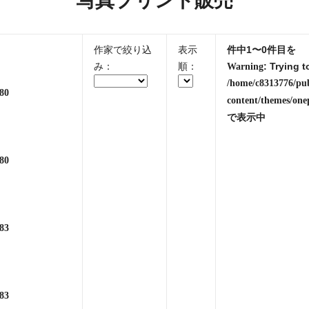
写真プリント販売
作家で絞り込
表示
件中1〜0件目を
み：
順：
: Trying t
Warning
/home/c8313776/pu
80
content/themes/one
で表示中
80
83
83