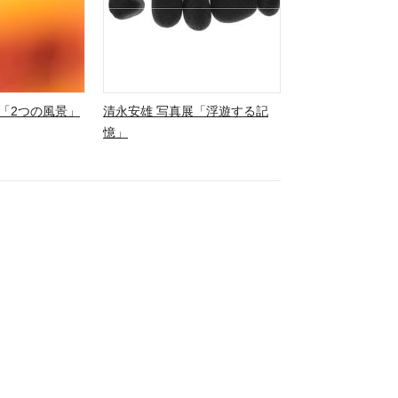
「2つの風景」
清永安雄 写真展「浮遊する記
憶」