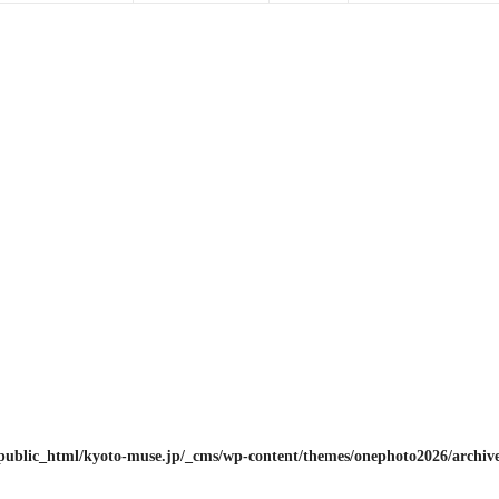
public_html/kyoto-muse.jp/_cms/wp-content/themes/onephoto2026/archiv