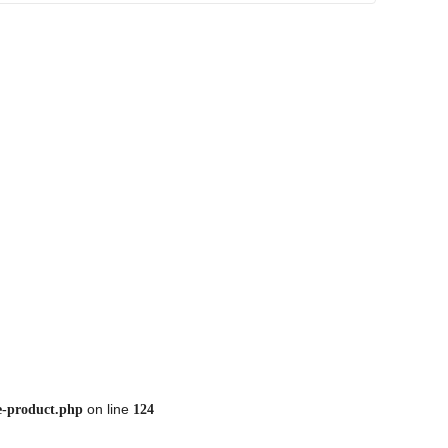
on line
e-product.php
124