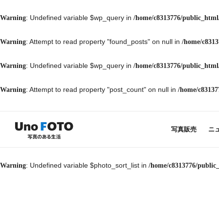
: Undefined variable $wp_query in
Warning
/home/c8313776/public_html
: Attempt to read property "found_posts" on null in
Warning
/home/c8313
: Undefined variable $wp_query in
Warning
/home/c8313776/public_html
: Attempt to read property "post_count" on null in
Warning
/home/c83137
写真販売
ニ
: Undefined variable $photo_sort_list in
Warning
/home/c8313776/public