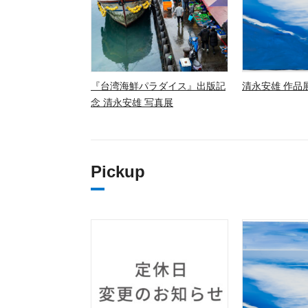
『台湾海鮮パラダイス』出版記
清永安雄 作品展
念 清永安雄 写真展
Pickup