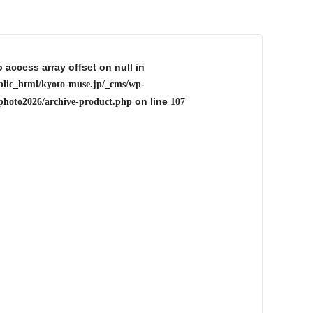
o access array offset on null in
blic_html/kyoto-muse.jp/_cms/wp-
on line
photo2026/archive-product.php
107