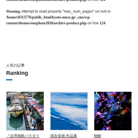
Warning
: Attempt to read property "max_num_pages" on null in
/home/c8313776/public_html/kyoto-muse.jp/_cms/wp-
content/themes/onephoto2026/archive-product.php
on line
124
人気の記事
Ranking
『台湾海鮮パラダイ
清永安雄 作品展
秋酔