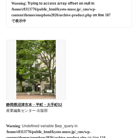
Warning
: Trying to access array offset on null in
/home/c8313776/public_html/kyoto-muse.jp/_cms/wp-
content/themes/onephoto2026/archive-product.php
on line
107
で表示中
静岡県沼津市本・平町・大手町02
産業編集センター 出版部
Warning
: Undefined variable $wp_query in
/home/c8313776/public_html/kyoto-muse.jp/_cms/wp-
content/themes/onephoto2026/archive-product.php
on line
124