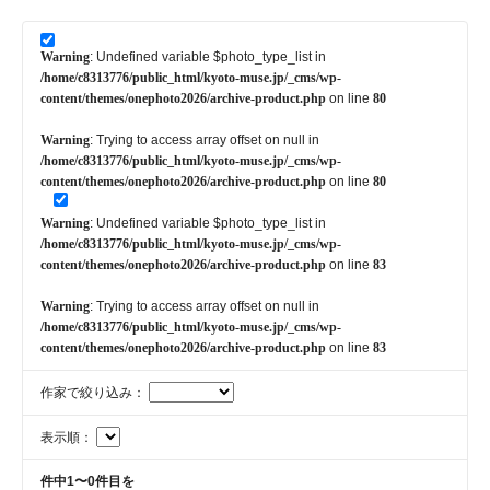
Warning
: Undefined variable $photo_type_list in
/home/c8313776/public_html/kyoto-muse.jp/_cms/wp-
content/themes/onephoto2026/archive-product.php
on line
80
Warning
: Trying to access array offset on null in
/home/c8313776/public_html/kyoto-muse.jp/_cms/wp-
content/themes/onephoto2026/archive-product.php
on line
80
Warning
: Undefined variable $photo_type_list in
/home/c8313776/public_html/kyoto-muse.jp/_cms/wp-
content/themes/onephoto2026/archive-product.php
on line
83
Warning
: Trying to access array offset on null in
/home/c8313776/public_html/kyoto-muse.jp/_cms/wp-
content/themes/onephoto2026/archive-product.php
on line
83
作家で絞り込み：
表示順：
件中1〜0件目を