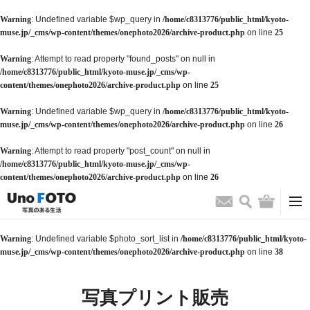
Warning
: Undefined variable $wp_query in
/home/c8313776/public_html/kyoto-
muse.jp/_cms/wp-content/themes/onephoto2026/archive-product.php
on line
25
Warning
: Attempt to read property "found_posts" on null in
/home/c8313776/public_html/kyoto-muse.jp/_cms/wp-
content/themes/onephoto2026/archive-product.php
on line
25
Warning
: Undefined variable $wp_query in
/home/c8313776/public_html/kyoto-
muse.jp/_cms/wp-content/themes/onephoto2026/archive-product.php
on line
26
Warning
: Attempt to read property "post_count" on null in
/home/c8313776/public_html/kyoto-muse.jp/_cms/wp-
content/themes/onephoto2026/archive-product.php
on line
26
検索
バッグ
お問い合わせ
Warning
: Undefined variable $photo_sort_list in
/home/c8313776/public_html/kyoto-
muse.jp/_cms/wp-content/themes/onephoto2026/archive-product.php
on line
38
写真プリント販売