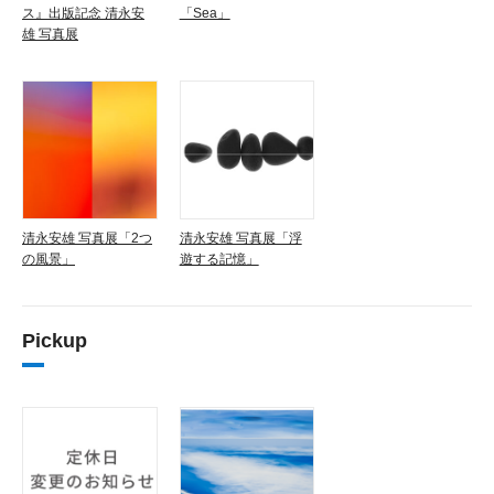
ス』出版記念 清永安
「Sea」
雄 写真展
清永安雄 写真展「2つ
清永安雄 写真展「浮
の風景」
遊する記憶」
Pickup