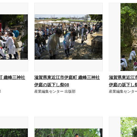
町 繖峰三神社
滋賀県東近江市伊庭町 繖峰三神社
滋賀県東近江
伊庭の坂下し祭08
伊庭の坂下し祭
部
産業編集センター 出版部
産業編集センター