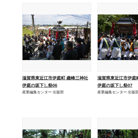
滋賀県東近江市伊庭町 繖峰三神社
滋賀県東近江市伊庭
伊庭の坂下し祭06
伊庭の坂下し祭07
産業編集センター 出版部
産業編集センター 出版