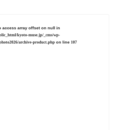
o access array offset on null in
blic_html/kyoto-muse.jp/_cms/wp-
on line
photo2026/archive-product.php
107