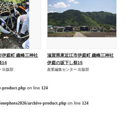
市伊庭町 繖峰三神社
滋賀県東近江市伊庭町 繖峰三神社
14
伊庭の坂下し祭15
 出版部
産業編集センター 出版部
on line
e-product.php
124
on line
/onephoto2026/archive-product.php
124