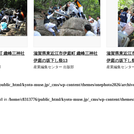
町 繖峰三神社
滋賀県東近江市伊庭町 繖峰三神社
滋賀県東近江
伊庭の坂下し祭13
伊庭の坂下し祭
部
産業編集センター 出版部
産業編集センター
public_html/kyoto-muse.jp/_cms/wp-content/themes/onephoto2026/archiv
ll in
/home/c8313776/public_html/kyoto-muse.jp/_cms/wp-content/themes