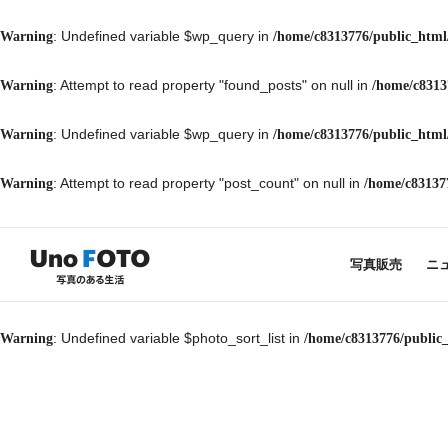
: Undefined variable $wp_query in
Warning
/home/c8313776/public_html
: Attempt to read property "found_posts" on null in
Warning
/home/c8313
: Undefined variable $wp_query in
Warning
/home/c8313776/public_html
: Attempt to read property "post_count" on null in
Warning
/home/c83137
写真販売
ニ
: Undefined variable $photo_sort_list in
Warning
/home/c8313776/public