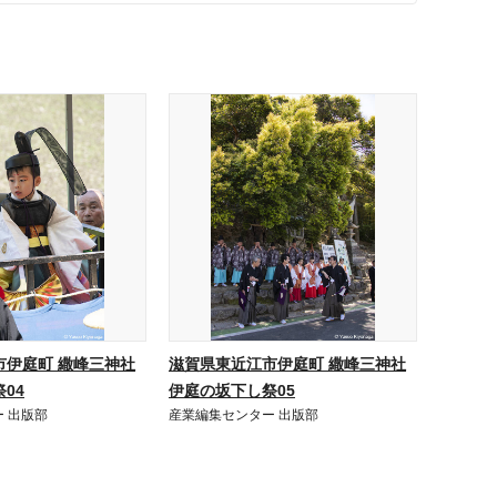
市伊庭町 繖峰三神社
滋賀県東近江市伊庭町 繖峰三神社
04
伊庭の坂下し祭05
 出版部
産業編集センター 出版部