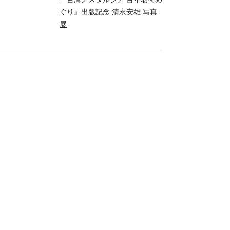
ぐり』出版記念 清永安雄 写真
展