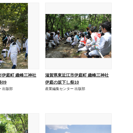
市伊庭町 繖峰三神社
滋賀県東近江市伊庭町 繖峰三神社
09
伊庭の坂下し祭10
 出版部
産業編集センター 出版部