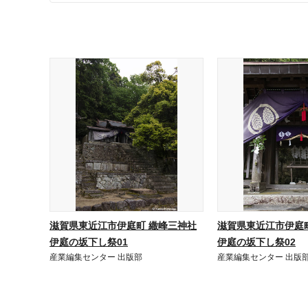
滋賀県東近江市伊庭町 繖峰三神社
滋賀県東近江市伊庭
伊庭の坂下し祭01
伊庭の坂下し祭02
産業編集センター 出版部
産業編集センター 出版