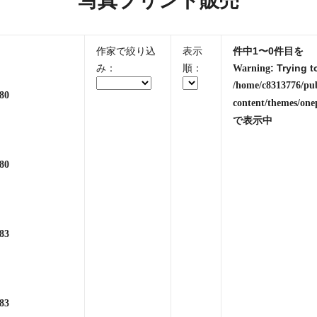
写真プリント販売
作家で絞り込
表示
件中1〜0件目を
み：
順：
: Trying t
Warning
/home/c8313776/pu
80
content/themes/one
で表示中
80
83
83