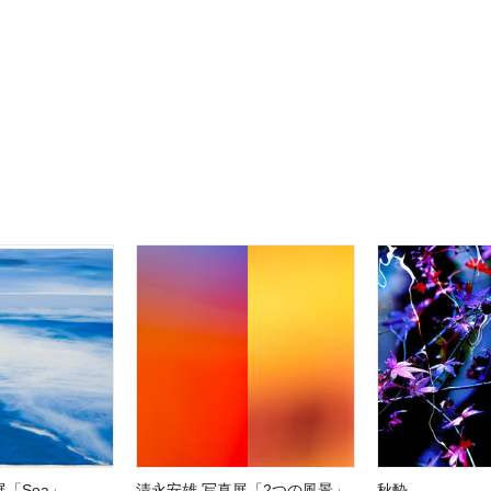
「Sea」
清永安雄 写真展「2つの風景」
秋酔