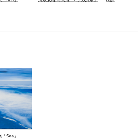
「Sea」