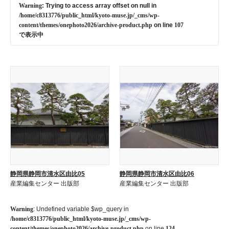
Warning
: Trying to access array offset on null in
/home/c8313776/public_html/kyoto-muse.jp/_cms/wp-
content/themes/onephoto2026/archive-product.php
on line
107
で表示中
静岡県静岡市清水区由比05
静岡県静岡市清水区由比06
産業編集センター 出版部
産業編集センター 出版部
Warning
: Undefined variable $wp_query in
/home/c8313776/public_html/kyoto-muse.jp/_cms/wp-
content/themes/onephoto2026/archive-product.php
on line
124