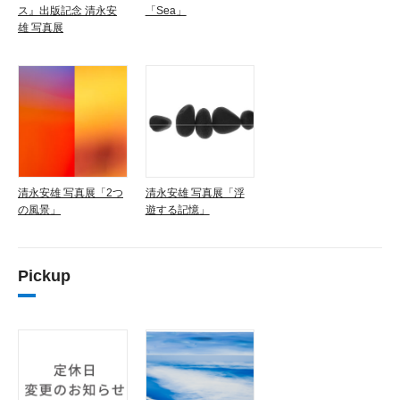
ス』出版記念 清永安
「Sea」
雄 写真展
清永安雄 写真展「2つ
清永安雄 写真展「浮
の風景」
遊する記憶」
Pickup