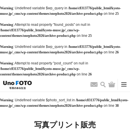
Warning
: Undefined variable $wp_query in
/home/c8313776/public_html/kyoto-
muse.jp/_cms/wp-content/themes/onephoto2026/archive-product.php
on line
25
Warning
: Attempt to read property "found_posts" on null in
/home/c8313776/public_html/kyoto-muse.jp/_cms/wp-
content/themes/onephoto2026/archive-product.php
on line
25
Warning
: Undefined variable $wp_query in
/home/c8313776/public_html/kyoto-
muse.jp/_cms/wp-content/themes/onephoto2026/archive-product.php
on line
26
Warning
: Attempt to read property "post_count" on null in
/home/c8313776/public_html/kyoto-muse.jp/_cms/wp-
content/themes/onephoto2026/archive-product.php
on line
26
検索
バッグ
お問い合わせ
Warning
: Undefined variable $photo_sort_list in
/home/c8313776/public_html/kyoto-
muse.jp/_cms/wp-content/themes/onephoto2026/archive-product.php
on line
38
写真プリント販売