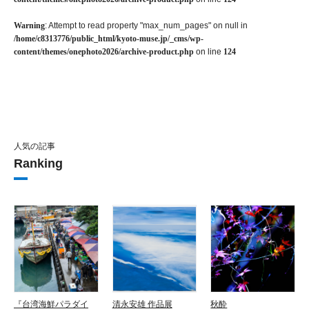
Warning
: Attempt to read property "max_num_pages" on null in
/home/c8313776/public_html/kyoto-muse.jp/_cms/wp-
content/themes/onephoto2026/archive-product.php
on line
124
人気の記事
Ranking
『台湾海鮮パラダイ
清永安雄 作品展
秋酔