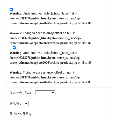
Warning
: Undefined variable $photo_type_list in
/home/c8313776/public_html/kyoto-muse.jp/_cms/wp-
content/themes/onephoto2026/archive-product.php
on line
80
Warning
: Trying to access array offset on null in
/home/c8313776/public_html/kyoto-muse.jp/_cms/wp-
content/themes/onephoto2026/archive-product.php
on line
80
Warning
: Undefined variable $photo_type_list in
/home/c8313776/public_html/kyoto-muse.jp/_cms/wp-
content/themes/onephoto2026/archive-product.php
on line
83
Warning
: Trying to access array offset on null in
/home/c8313776/public_html/kyoto-muse.jp/_cms/wp-
content/themes/onephoto2026/archive-product.php
on line
83
作家で絞り込み：
表示順：
件中1〜0件目を