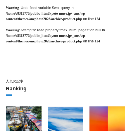
Warning
: Undefined variable $wp_query in
/home/c8313776/public_html/kyoto-muse.jp/_cms/wp-
content/themes/onephoto2026/archive-product.php
on line
124
Warning
: Attempt to read property "max_num_pages" on null in
/home/c8313776/public_html/kyoto-muse.jp/_cms/wp-
content/themes/onephoto2026/archive-product.php
on line
124
人気の記事
Ranking