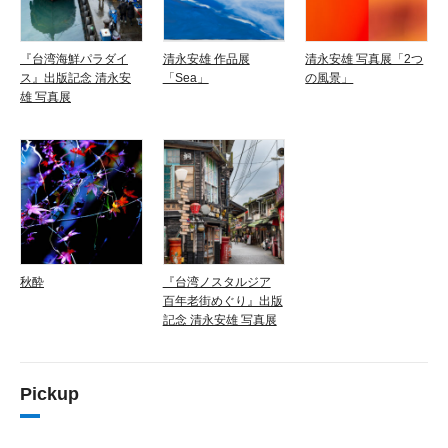
『台湾海鮮パラダイ
清永安雄 作品展
清永安雄 写真展「2つ
ス』出版記念 清永安
「Sea」
の風景」
雄 写真展
秋酔
『台湾ノスタルジア
百年老街めぐり』出版
記念 清永安雄 写真展
Pickup