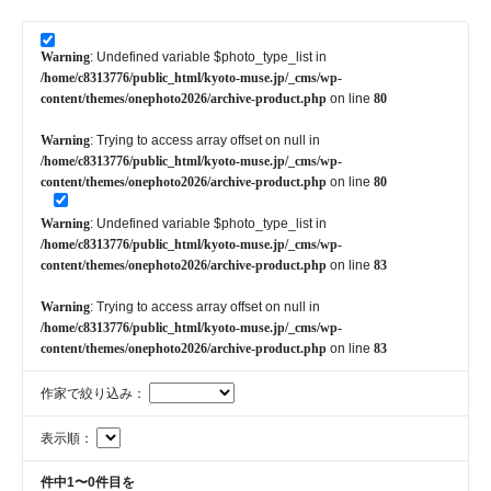
Warning
: Undefined variable $photo_type_list in
/home/c8313776/public_html/kyoto-muse.jp/_cms/wp-
content/themes/onephoto2026/archive-product.php
on line
80
Warning
: Trying to access array offset on null in
/home/c8313776/public_html/kyoto-muse.jp/_cms/wp-
content/themes/onephoto2026/archive-product.php
on line
80
Warning
: Undefined variable $photo_type_list in
/home/c8313776/public_html/kyoto-muse.jp/_cms/wp-
content/themes/onephoto2026/archive-product.php
on line
83
Warning
: Trying to access array offset on null in
/home/c8313776/public_html/kyoto-muse.jp/_cms/wp-
content/themes/onephoto2026/archive-product.php
on line
83
作家で絞り込み：
表示順：
件中1〜0件目を