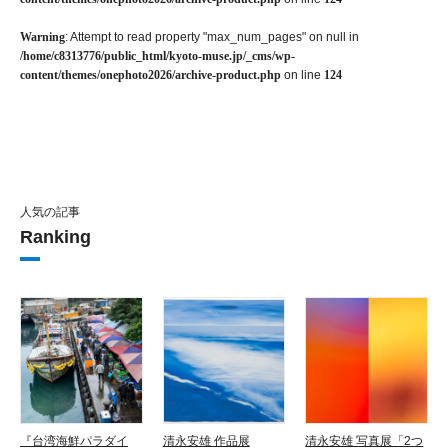
Warning
: Attempt to read property "max_num_pages" on null in
/home/c8313776/public_html/kyoto-muse.jp/_cms/wp-
content/themes/onephoto2026/archive-product.php
on line
124
人気の記事
Ranking
『台湾海鮮パラダイ
清永安雄 作品展
清永安雄 写真展「2つ