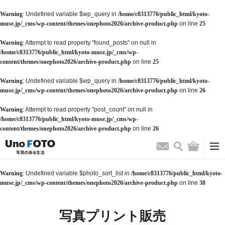
Warning
: Undefined variable $wp_query in
/home/c8313776/public_html/kyoto-
muse.jp/_cms/wp-content/themes/onephoto2026/archive-product.php
on line
25
Warning
: Attempt to read property "found_posts" on null in
/home/c8313776/public_html/kyoto-muse.jp/_cms/wp-
content/themes/onephoto2026/archive-product.php
on line
25
Warning
: Undefined variable $wp_query in
/home/c8313776/public_html/kyoto-
muse.jp/_cms/wp-content/themes/onephoto2026/archive-product.php
on line
26
Warning
: Attempt to read property "post_count" on null in
/home/c8313776/public_html/kyoto-muse.jp/_cms/wp-
content/themes/onephoto2026/archive-product.php
on line
26
検索
バッグ
お問い合わせ
Warning
: Undefined variable $photo_sort_list in
/home/c8313776/public_html/kyoto-
muse.jp/_cms/wp-content/themes/onephoto2026/archive-product.php
on line
38
写真プリント販売