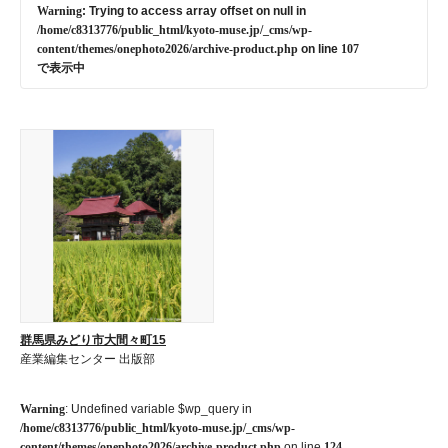
Warning
: Trying to access array offset on null in
/home/c8313776/public_html/kyoto-muse.jp/_cms/wp-
content/themes/onephoto2026/archive-product.php
on line
107
で表示中
群馬県みどり市大間々町15
産業編集センター 出版部
Warning
: Undefined variable $wp_query in
/home/c8313776/public_html/kyoto-muse.jp/_cms/wp-
content/themes/onephoto2026/archive-product.php
on line
124