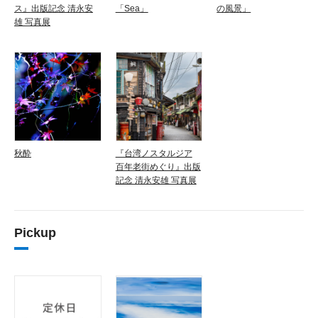
ス』出版記念 清永安
「Sea」
の風景」
雄 写真展
秋酔
『台湾ノスタルジア
百年老街めぐり』出版
記念 清永安雄 写真展
Pickup