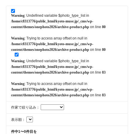
Warning
: Undefined variable $photo_type_list in
/home/c8313776/public_html/kyoto-muse.jp/_cms/wp-
content/themes/onephoto2026/archive-product.php
on line
80
Warning
: Trying to access array offset on null in
/home/c8313776/public_html/kyoto-muse.jp/_cms/wp-
content/themes/onephoto2026/archive-product.php
on line
80
Warning
: Undefined variable $photo_type_list in
/home/c8313776/public_html/kyoto-muse.jp/_cms/wp-
content/themes/onephoto2026/archive-product.php
on line
83
Warning
: Trying to access array offset on null in
/home/c8313776/public_html/kyoto-muse.jp/_cms/wp-
content/themes/onephoto2026/archive-product.php
on line
83
作家で絞り込み：
表示順：
件中1〜0件目を