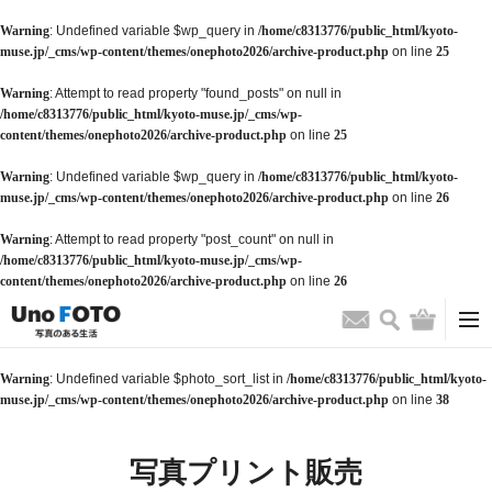
Warning
: Undefined variable $wp_query in
/home/c8313776/public_html/kyoto-
muse.jp/_cms/wp-content/themes/onephoto2026/archive-product.php
on line
25
Warning
: Attempt to read property "found_posts" on null in
/home/c8313776/public_html/kyoto-muse.jp/_cms/wp-
content/themes/onephoto2026/archive-product.php
on line
25
Warning
: Undefined variable $wp_query in
/home/c8313776/public_html/kyoto-
muse.jp/_cms/wp-content/themes/onephoto2026/archive-product.php
on line
26
Warning
: Attempt to read property "post_count" on null in
/home/c8313776/public_html/kyoto-muse.jp/_cms/wp-
content/themes/onephoto2026/archive-product.php
on line
26
検索
バッグ
お問い合わせ
Warning
: Undefined variable $photo_sort_list in
/home/c8313776/public_html/kyoto-
muse.jp/_cms/wp-content/themes/onephoto2026/archive-product.php
on line
38
写真プリント販売