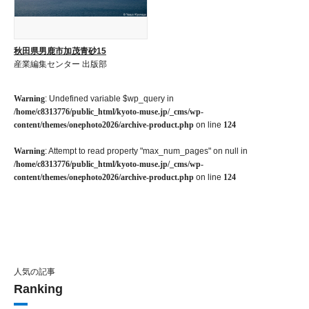
秋田県男鹿市加茂青砂15
産業編集センター 出版部
Warning
: Undefined variable $wp_query in
/home/c8313776/public_html/kyoto-muse.jp/_cms/wp-
content/themes/onephoto2026/archive-product.php
on line
124
Warning
: Attempt to read property "max_num_pages" on null in
/home/c8313776/public_html/kyoto-muse.jp/_cms/wp-
content/themes/onephoto2026/archive-product.php
on line
124
人気の記事
Ranking