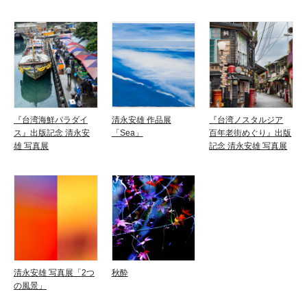
『台湾海鮮パラダイ
清永安雄 作品展
『台湾ノスタルジア
ス』出版記念 清永安
「Sea」
百年老街めぐり』出版
雄 写真展
記念 清永安雄 写真展
清永安雄 写真展「2つ
秋酔
の風景」