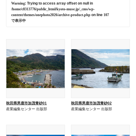
Warning
: Trying to access array offset on null in
/home/c8313776/public_html/kyoto-muse.jp/_cms/wp-
content/themes/onephoto2026/archive-product.php
on line
107
で表示中
秋田県男鹿市加茂青砂01
秋田県男鹿市加茂青砂02
産業編集センター 出版部
産業編集センター 出版部