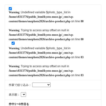
Warning
: Undefined variable $photo_type_list in
/home/c8313776/public_html/kyoto-muse.jp/_cms/wp-
content/themes/onephoto2026/archive-product.php
on line
80
Warning
: Trying to access array offset on null in
/home/c8313776/public_html/kyoto-muse.jp/_cms/wp-
content/themes/onephoto2026/archive-product.php
on line
80
Warning
: Undefined variable $photo_type_list in
/home/c8313776/public_html/kyoto-muse.jp/_cms/wp-
content/themes/onephoto2026/archive-product.php
on line
83
Warning
: Trying to access array offset on null in
/home/c8313776/public_html/kyoto-muse.jp/_cms/wp-
content/themes/onephoto2026/archive-product.php
on line
83
作家で絞り込み：
表示順：
件中1〜0件目を