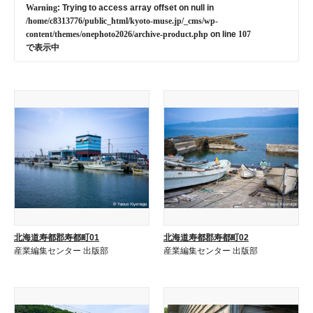
Warning
: Trying to access array offset on null in
/home/c8313776/public_html/kyoto-muse.jp/_cms/wp-
content/themes/onephoto2026/archive-product.php
on line
107
で表示中
北海道寿都郡寿都町01
北海道寿都郡寿都町02
産業編集センター 出版部
産業編集センター 出版部