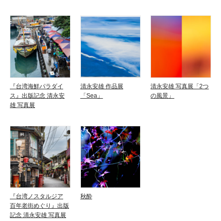
『台湾海鮮パラダイ
清永安雄 作品展
清永安雄 写真展「2つ
ス』出版記念 清永安
「Sea」
の風景」
雄 写真展
『台湾ノスタルジア
秋酔
百年老街めぐり』出版
記念 清永安雄 写真展