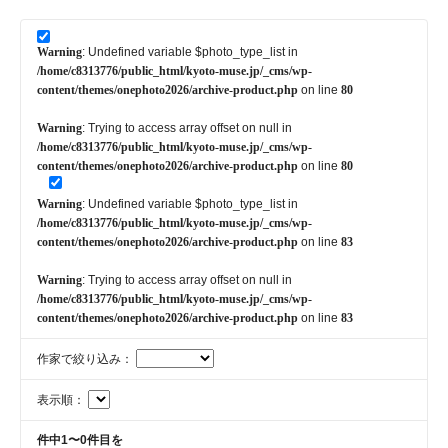
Warning
: Undefined variable $photo_type_list in
/home/c8313776/public_html/kyoto-muse.jp/_cms/wp-
content/themes/onephoto2026/archive-product.php
on line
80
Warning
: Trying to access array offset on null in
/home/c8313776/public_html/kyoto-muse.jp/_cms/wp-
content/themes/onephoto2026/archive-product.php
on line
80
Warning
: Undefined variable $photo_type_list in
/home/c8313776/public_html/kyoto-muse.jp/_cms/wp-
content/themes/onephoto2026/archive-product.php
on line
83
Warning
: Trying to access array offset on null in
/home/c8313776/public_html/kyoto-muse.jp/_cms/wp-
content/themes/onephoto2026/archive-product.php
on line
83
作家で絞り込み：
表示順：
件中1〜0件目を