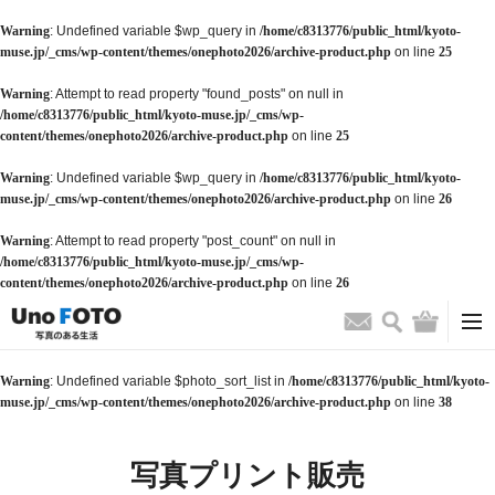
Warning
: Undefined variable $wp_query in
/home/c8313776/public_html/kyoto-
muse.jp/_cms/wp-content/themes/onephoto2026/archive-product.php
on line
25
Warning
: Attempt to read property "found_posts" on null in
/home/c8313776/public_html/kyoto-muse.jp/_cms/wp-
content/themes/onephoto2026/archive-product.php
on line
25
Warning
: Undefined variable $wp_query in
/home/c8313776/public_html/kyoto-
muse.jp/_cms/wp-content/themes/onephoto2026/archive-product.php
on line
26
Warning
: Attempt to read property "post_count" on null in
/home/c8313776/public_html/kyoto-muse.jp/_cms/wp-
content/themes/onephoto2026/archive-product.php
on line
26
検索
バッグ
お問い合わせ
Warning
: Undefined variable $photo_sort_list in
/home/c8313776/public_html/kyoto-
muse.jp/_cms/wp-content/themes/onephoto2026/archive-product.php
on line
38
写真プリント販売