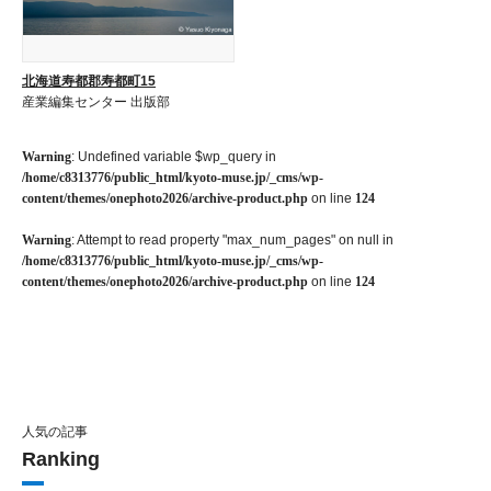
北海道寿都郡寿都町15
産業編集センター 出版部
Warning
: Undefined variable $wp_query in
/home/c8313776/public_html/kyoto-muse.jp/_cms/wp-
content/themes/onephoto2026/archive-product.php
on line
124
Warning
: Attempt to read property "max_num_pages" on null in
/home/c8313776/public_html/kyoto-muse.jp/_cms/wp-
content/themes/onephoto2026/archive-product.php
on line
124
人気の記事
Ranking