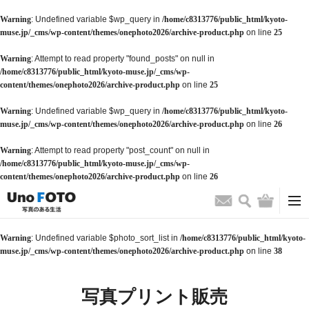
Warning
: Undefined variable $wp_query in
/home/c8313776/public_html/kyoto-
muse.jp/_cms/wp-content/themes/onephoto2026/archive-product.php
on line
25
Warning
: Attempt to read property "found_posts" on null in
/home/c8313776/public_html/kyoto-muse.jp/_cms/wp-
content/themes/onephoto2026/archive-product.php
on line
25
Warning
: Undefined variable $wp_query in
/home/c8313776/public_html/kyoto-
muse.jp/_cms/wp-content/themes/onephoto2026/archive-product.php
on line
26
Warning
: Attempt to read property "post_count" on null in
/home/c8313776/public_html/kyoto-muse.jp/_cms/wp-
content/themes/onephoto2026/archive-product.php
on line
26
検索
バッグ
お問い合わせ
Warning
: Undefined variable $photo_sort_list in
/home/c8313776/public_html/kyoto-
muse.jp/_cms/wp-content/themes/onephoto2026/archive-product.php
on line
38
写真プリント販売