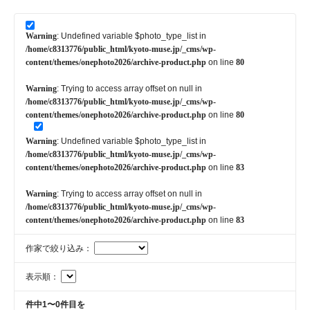
Warning
: Undefined variable $photo_type_list in
/home/c8313776/public_html/kyoto-muse.jp/_cms/wp-
content/themes/onephoto2026/archive-product.php
on line
80
Warning
: Trying to access array offset on null in
/home/c8313776/public_html/kyoto-muse.jp/_cms/wp-
content/themes/onephoto2026/archive-product.php
on line
80
Warning
: Undefined variable $photo_type_list in
/home/c8313776/public_html/kyoto-muse.jp/_cms/wp-
content/themes/onephoto2026/archive-product.php
on line
83
Warning
: Trying to access array offset on null in
/home/c8313776/public_html/kyoto-muse.jp/_cms/wp-
content/themes/onephoto2026/archive-product.php
on line
83
作家で絞り込み：
表示順：
件中1〜0件目を