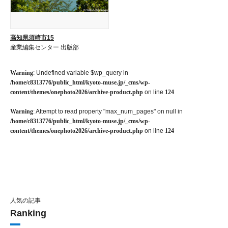
高知県須崎市15
産業編集センター 出版部
Warning
: Undefined variable $wp_query in
/home/c8313776/public_html/kyoto-muse.jp/_cms/wp-
content/themes/onephoto2026/archive-product.php
on line
124
Warning
: Attempt to read property "max_num_pages" on null in
/home/c8313776/public_html/kyoto-muse.jp/_cms/wp-
content/themes/onephoto2026/archive-product.php
on line
124
人気の記事
Ranking