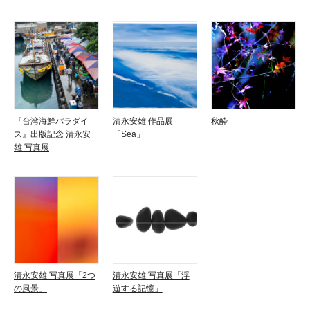
『台湾海鮮パラダイ
清永安雄 作品展
秋酔
ス』出版記念 清永安
「Sea」
雄 写真展
清永安雄 写真展「2つ
清永安雄 写真展「浮
の風景」
遊する記憶」