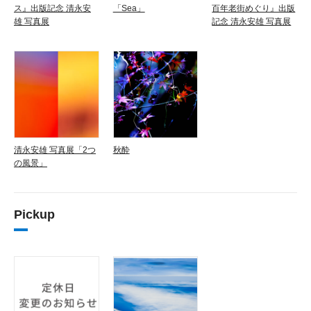
ス』出版記念 清永安
「Sea」
百年老街めぐり』出版
雄 写真展
記念 清永安雄 写真展
清永安雄 写真展「2つ
秋酔
の風景」
Pickup