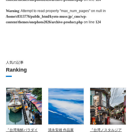
Warning
: Attempt to read property "max_num_pages" on null in
/home/c8313776/public_html/kyoto-muse.jp/_cms/wp-
content/themes/onephoto2026/archive-product.php
on line
124
人気の記事
Ranking
『台湾海鮮パラダイ
清永安雄 作品展
『台湾ノスタルジア