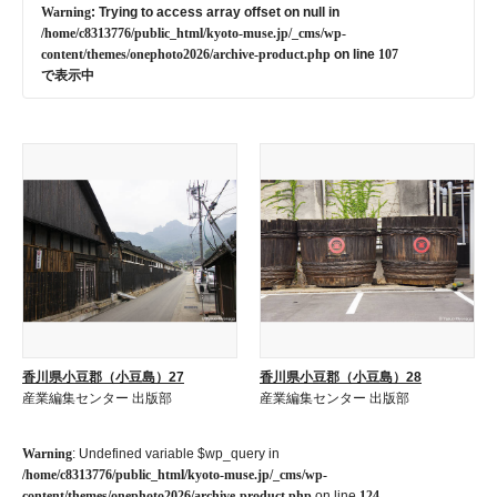
Warning
: Trying to access array offset on null in
/home/c8313776/public_html/kyoto-muse.jp/_cms/wp-
content/themes/onephoto2026/archive-product.php
on line
107
で表示中
香川県小豆郡（小豆島）27
香川県小豆郡（小豆島）28
産業編集センター 出版部
産業編集センター 出版部
Warning
: Undefined variable $wp_query in
/home/c8313776/public_html/kyoto-muse.jp/_cms/wp-
content/themes/onephoto2026/archive-product.php
on line
124