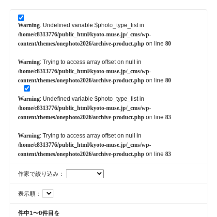
Warning
: Undefined variable $photo_type_list in
/home/c8313776/public_html/kyoto-muse.jp/_cms/wp-
content/themes/onephoto2026/archive-product.php
on line
80
Warning
: Trying to access array offset on null in
/home/c8313776/public_html/kyoto-muse.jp/_cms/wp-
content/themes/onephoto2026/archive-product.php
on line
80
Warning
: Undefined variable $photo_type_list in
/home/c8313776/public_html/kyoto-muse.jp/_cms/wp-
content/themes/onephoto2026/archive-product.php
on line
83
Warning
: Trying to access array offset on null in
/home/c8313776/public_html/kyoto-muse.jp/_cms/wp-
content/themes/onephoto2026/archive-product.php
on line
83
作家で絞り込み：
表示順：
件中1〜0件目を