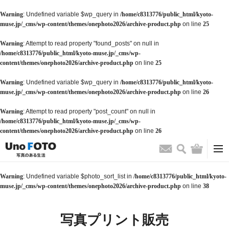
Warning
: Undefined variable $wp_query in
/home/c8313776/public_html/kyoto-
muse.jp/_cms/wp-content/themes/onephoto2026/archive-product.php
on line
25
Warning
: Attempt to read property "found_posts" on null in
/home/c8313776/public_html/kyoto-muse.jp/_cms/wp-
content/themes/onephoto2026/archive-product.php
on line
25
Warning
: Undefined variable $wp_query in
/home/c8313776/public_html/kyoto-
muse.jp/_cms/wp-content/themes/onephoto2026/archive-product.php
on line
26
Warning
: Attempt to read property "post_count" on null in
/home/c8313776/public_html/kyoto-muse.jp/_cms/wp-
content/themes/onephoto2026/archive-product.php
on line
26
検索
バッグ
お問い合わせ
Warning
: Undefined variable $photo_sort_list in
/home/c8313776/public_html/kyoto-
muse.jp/_cms/wp-content/themes/onephoto2026/archive-product.php
on line
38
写真プリント販売