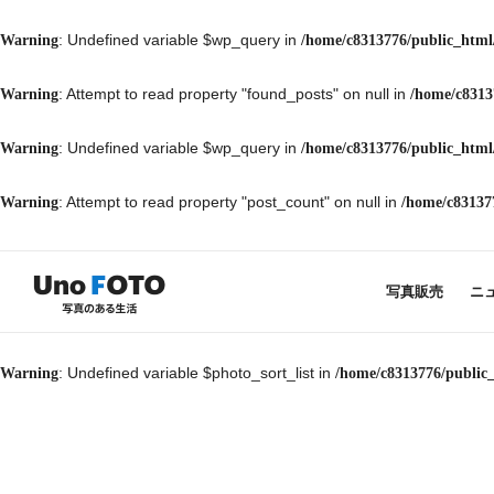
: Undefined variable $wp_query in
Warning
/home/c8313776/public_html
: Attempt to read property "found_posts" on null in
Warning
/home/c8313
: Undefined variable $wp_query in
Warning
/home/c8313776/public_html
: Attempt to read property "post_count" on null in
Warning
/home/c83137
写真販売
ニ
: Undefined variable $photo_sort_list in
Warning
/home/c8313776/public