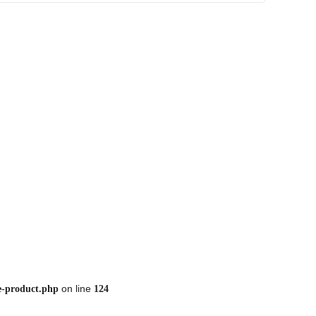
on line
e-product.php
124