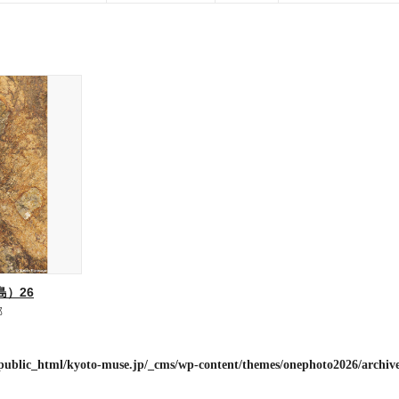
）26
部
public_html/kyoto-muse.jp/_cms/wp-content/themes/onephoto2026/archiv