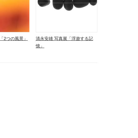
「2つの風景」
清永安雄 写真展「浮遊する記
憶」