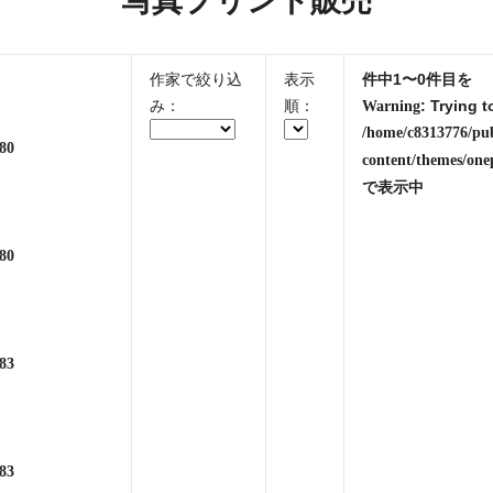
写真プリント販売
作家で絞り込
表示
件中1〜0件目を
み：
順：
: Trying t
Warning
/home/c8313776/pu
80
content/themes/one
で表示中
80
83
83