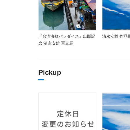
『台湾海鮮パラダイス』出版記
清永安雄 作品展
念 清永安雄 写真展
Pickup