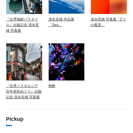
『台湾海鮮パラダイ
清永安雄 作品展
清永安雄 写真展「2つ
ス』出版記念 清永安
「Sea」
の風景」
雄 写真展
『台湾ノスタルジア
秋酔
百年老街めぐり』出版
記念 清永安雄 写真展
Pickup