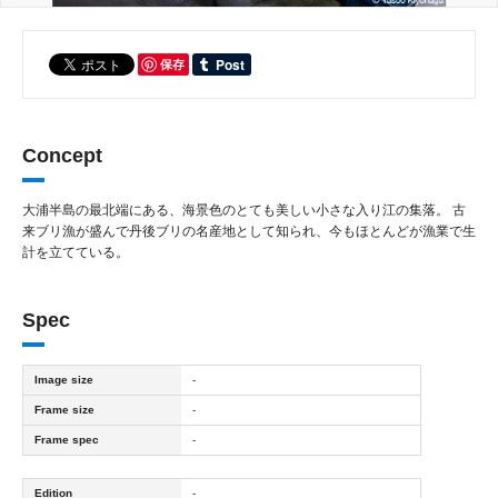
保存
Concept
大浦半島の最北端にある、海景色のとても美しい小さな入り江の集落。 古
来ブリ漁が盛んで丹後ブリの名産地として知られ、今もほとんどが漁業で生
計を立てている。
Spec
Image size
-
Frame size
-
Frame spec
-
Edition
-