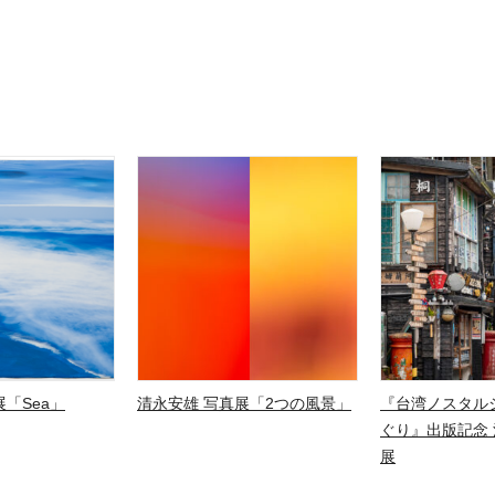
「Sea」
清永安雄 写真展「2つの風景」
『台湾ノスタル
ぐり』出版記念 
展