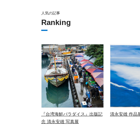
人気の記事
Ranking
『台湾海鮮パラダイス』出版記
清永安雄 作品展
念 清永安雄 写真展