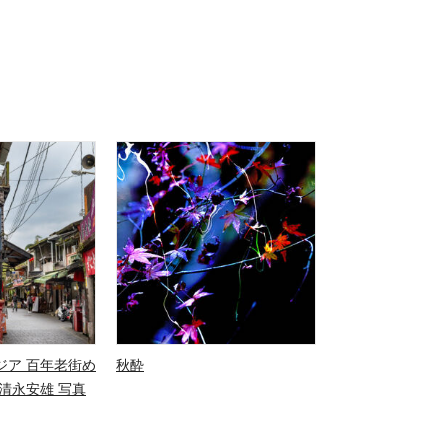
ジア 百年老街め
秋酔
清永安雄 写真