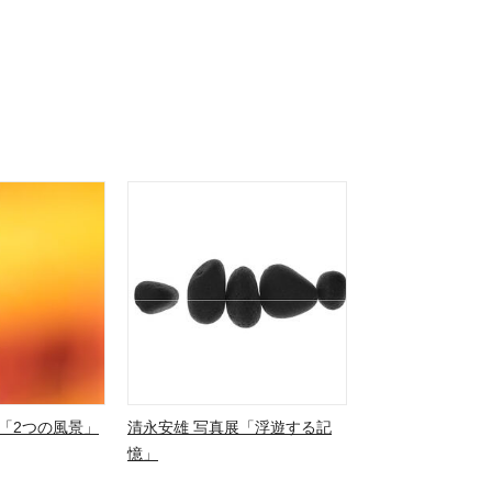
「2つの風景」
清永安雄 写真展「浮遊する記
憶」