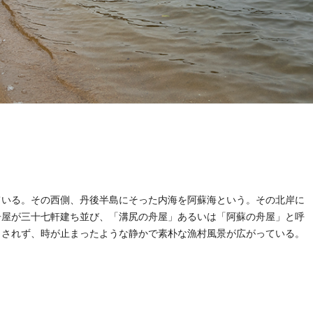
ている。その西側、丹後半島にそった内海を阿蘇海という。その北岸に
の舟屋が三十七軒建ち並び、「溝尻の舟屋」あるいは「阿蘇の舟屋」と呼
もされず、時が止まったような静かで素朴な漁村風景が広がっている。