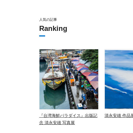
人気の記事
Ranking
『台湾海鮮パラダイス』出版記
清永安雄 作品展
念 清永安雄 写真展