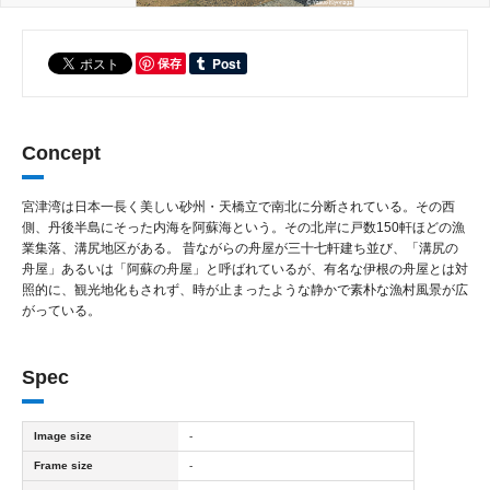
保存
Concept
宮津湾は日本一長く美しい砂州・天橋立で南北に分断されている。その西
側、丹後半島にそった内海を阿蘇海という。その北岸に戸数150軒ほどの漁
業集落、溝尻地区がある。 昔ながらの舟屋が三十七軒建ち並び、「溝尻の
舟屋」あるいは「阿蘇の舟屋」と呼ばれているが、有名な伊根の舟屋とは対
照的に、観光地化もされず、時が止まったような静かで素朴な漁村風景が広
がっている。
Spec
Image size
-
Frame size
-