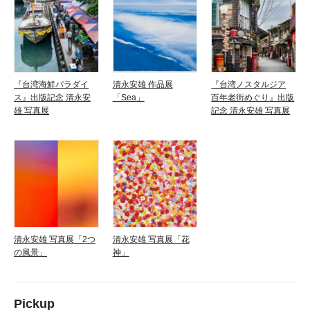
『台湾海鮮パラダイ
清永安雄 作品展
『台湾ノスタルジア
ス』出版記念 清永安
「Sea」
百年老街めぐり』出版
雄 写真展
記念 清永安雄 写真展
清永安雄 写真展「2つ
清永安雄 写真展「花
の風景」
神」
Pickup