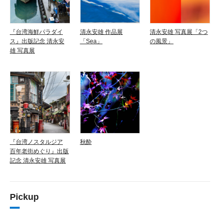
『台湾海鮮パラダイ
清永安雄 作品展
清永安雄 写真展「2つ
ス』出版記念 清永安
「Sea」
の風景」
雄 写真展
『台湾ノスタルジア
秋酔
百年老街めぐり』出版
記念 清永安雄 写真展
Pickup