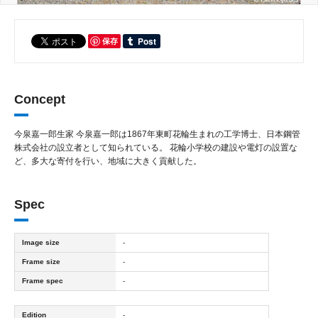
保存
Concept
今泉嘉一郎生家 今泉嘉一郎は1867年東町花輪生まれの工学博士、日本鋼管
株式会社の設立者として知られている。 花輪小学校の建設や電灯の設置な
ど、多大な寄付を行い、地域に大きく貢献した。
Spec
Image size
-
Frame size
-
Frame spec
-
Edition
-