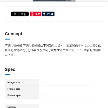
保存
Concept
下関市竹崎町 下関市竹崎町は下関漁港に近く、漁業関係者向けの企業や飲
食店と路地の周りは小規模な住宅が密集するエリアで、JR下関駅も竹崎町
にある。
Spec
Image size
-
Frame size
-
Frame spec
-
Edition
-