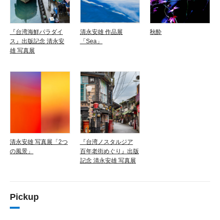
『台湾海鮮パラダイ
清永安雄 作品展
秋酔
ス』出版記念 清永安
「Sea」
雄 写真展
清永安雄 写真展「2つ
『台湾ノスタルジア
の風景」
百年老街めぐり』出版
記念 清永安雄 写真展
Pickup