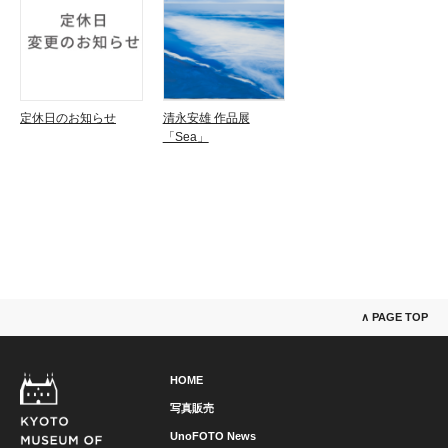
定休日のお知らせ
清永安雄 作品展
「Sea」
∧ PAGE TOP
HOME
写真販売
UnoFOTO News