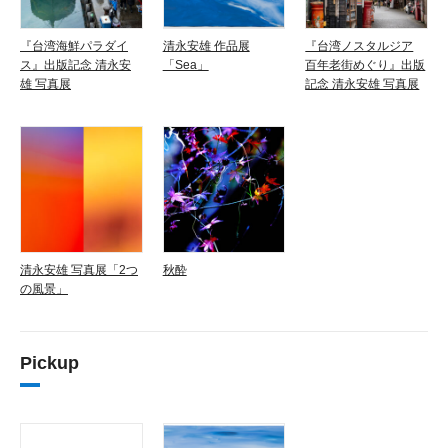
『台湾海鮮パラダイ
清永安雄 作品展
『台湾ノスタルジア
ス』出版記念 清永安
「Sea」
百年老街めぐり』出版
雄 写真展
記念 清永安雄 写真展
清永安雄 写真展「2つ
秋酔
の風景」
Pickup