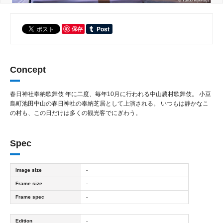
保存
Concept
春日神社奉納歌舞伎 年に二度、毎年10月に行われる中山農村歌舞伎。 小豆
島町池田中山の春日神社の奉納芝居として上演される。 いつもは静かなこ
の村も、この日だけは多くの観光客でにぎわう。
Spec
Image size
-
Frame size
-
Frame spec
-
Edition
-