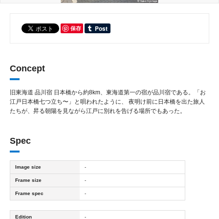
保存
Concept
旧東海道 品川宿 日本橋から約8km、東海道第一の宿が品川宿である。「お
江戸日本橋七つ立ち〜」と唄われたように、 夜明け前に日本橋を出た旅人
たちが、昇る朝陽を見ながら江戸に別れを告げる場所でもあった。
Spec
Image size
-
Frame size
-
Frame spec
-
Edition
-