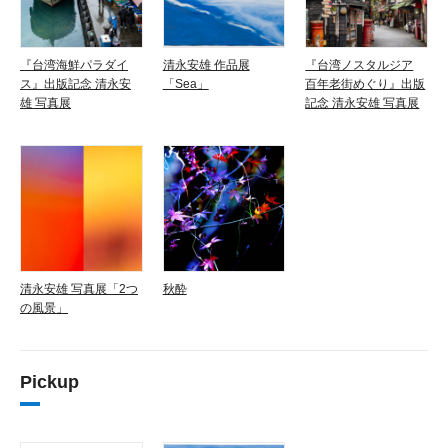
『台湾海鮮パラダイ
清永安雄 作品展
『台湾ノスタルジア
ス』出版記念 清永安
「Sea」
百年老街めぐり』出版
雄 写真展
記念 清永安雄 写真展
清永安雄 写真展「2つ
秋酔
の風景」
Pickup