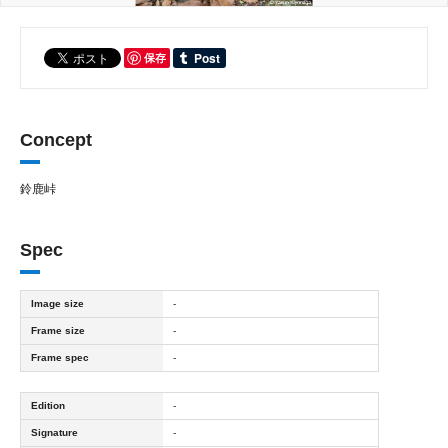
保存
Concept
鈴鹿峠
Spec
Image size
-
Frame size
-
Frame spec
-
Edition
-
Signature
-