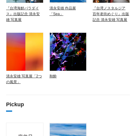
『台湾海鮮パラダイ
清永安雄 作品展
『台湾ノスタルジア
ス』出版記念 清永安
「Sea」
百年老街めぐり』出版
雄 写真展
記念 清永安雄 写真展
清永安雄 写真展「2つ
秋酔
の風景」
Pickup