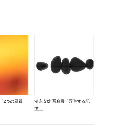
「2つの風景」
清永安雄 写真展「浮遊する記
憶」