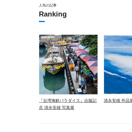
人気の記事
Ranking
『台湾海鮮パラダイス』出版記
清永安雄 作品展
念 清永安雄 写真展