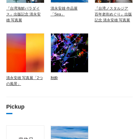
『台湾海鮮パラダイ
清永安雄 作品展
『台湾ノスタルジア
ス』出版記念 清永安
「Sea」
百年老街めぐり』出版
雄 写真展
記念 清永安雄 写真展
清永安雄 写真展「2つ
秋酔
の風景」
Pickup