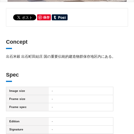
保存
Concept
出石米穀 出石町田結庄 国の重要伝統的建造物群保存地区内にある。
Spec
Image size
-
Frame size
-
Frame spec
-
Edition
-
Signature
-