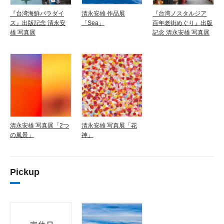
『台湾海鮮パラダイ
清永安雄 作品展
『台湾ノスタルジア
ス』出版記念 清永安
「Sea」
百年老街めぐり』出版
雄 写真展
記念 清永安雄 写真展
清永安雄 写真展「2つ
清永安雄 写真展「花
の風景」
神」
Pickup