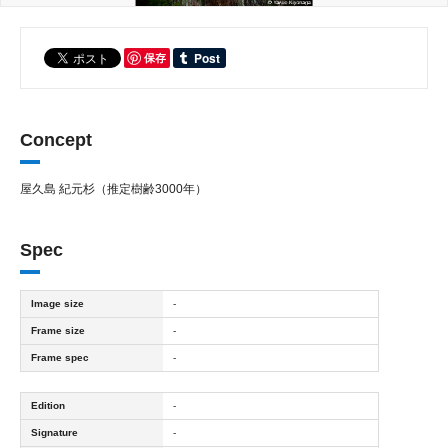
保存
Concept
屋久島 紀元杉（推定樹齢3000年）
Spec
Image size
-
Frame size
-
Frame spec
-
Edition
-
Signature
-