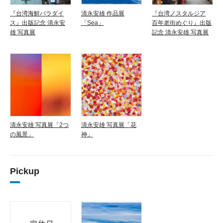
『台湾海鮮パラダイ
清永安雄 作品展
『台湾ノスタルジア
ス』出版記念 清永安
「Sea」
百年老街めぐり』出版
雄 写真展
記念 清永安雄 写真展
清永安雄 写真展「2つ
清永安雄 写真展「花
の風景」
神」
Pickup