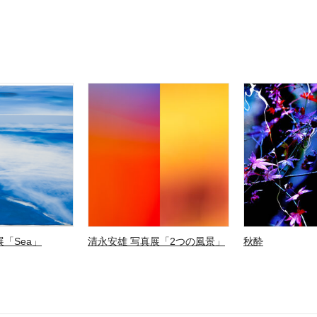
「Sea」
清永安雄 写真展「2つの風景」
秋酔