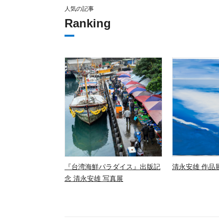
人気の記事
Ranking
『台湾海鮮パラダイス』出版記
清永安雄 作品展
念 清永安雄 写真展