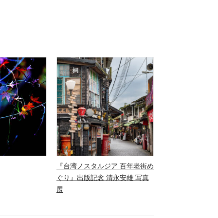
『台湾ノスタルジア 百年老街め
ぐり』出版記念 清永安雄 写真
展