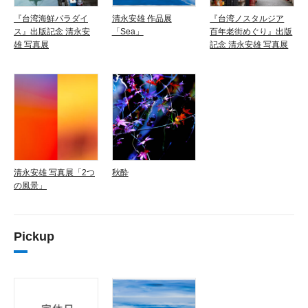
『台湾海鮮パラダイ
清永安雄 作品展
『台湾ノスタルジア
ス』出版記念 清永安
「Sea」
百年老街めぐり』出版
雄 写真展
記念 清永安雄 写真展
清永安雄 写真展「2つ
秋酔
の風景」
Pickup