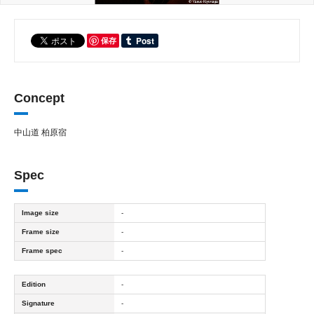
保存
Concept
中山道 柏原宿
Spec
Image size
-
Frame size
-
Frame spec
-
Edition
-
Signature
-