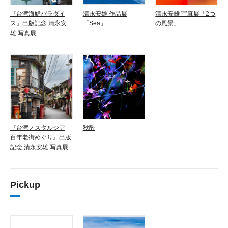
『台湾海鮮パラダイ
清永安雄 作品展
清永安雄 写真展「2つ
ス』出版記念 清永安
「Sea」
の風景」
雄 写真展
『台湾ノスタルジア
秋酔
百年老街めぐり』出版
記念 清永安雄 写真展
Pickup