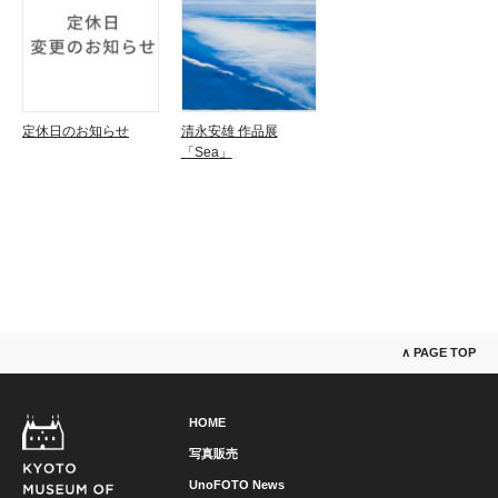
定休日のお知らせ
清永安雄 作品展
「Sea」
∧ PAGE TOP
HOME
写真販売
UnoFOTO News