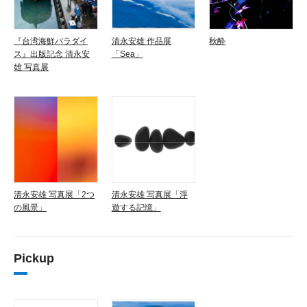
『台湾海鮮パラダイ
清永安雄 作品展
秋酔
ス』出版記念 清永安
「Sea」
雄 写真展
清永安雄 写真展「2つ
清永安雄 写真展「浮
の風景」
遊する記憶」
Pickup