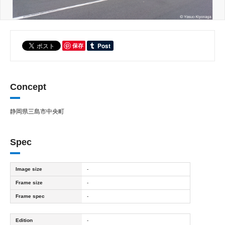
保存
Concept
静岡県三島市中央町
Spec
Image size
-
Frame size
-
Frame spec
-
Edition
-