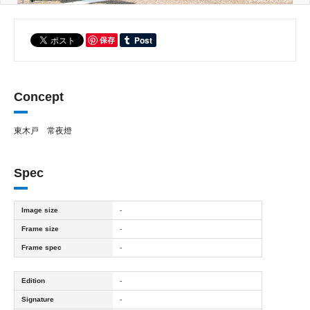
保存
Concept
東木戸 常夜燈
Spec
Image size
-
Frame size
-
Frame spec
-
Edition
-
Signature
-