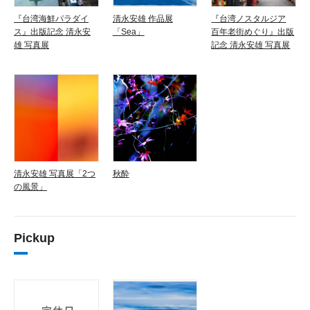
『台湾海鮮パラダイ
清永安雄 作品展
『台湾ノスタルジア
ス』出版記念 清永安
「Sea」
百年老街めぐり』出版
雄 写真展
記念 清永安雄 写真展
清永安雄 写真展「2つ
秋酔
の風景」
Pickup