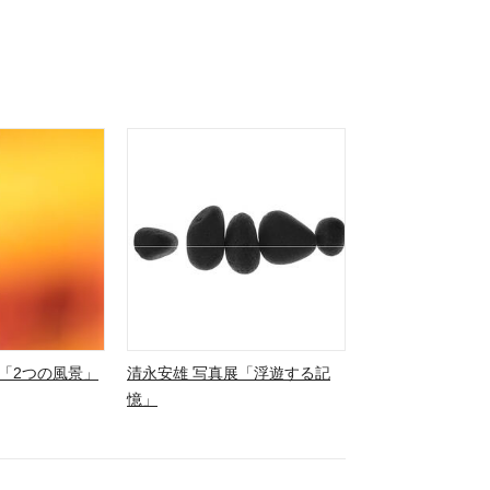
「2つの風景」
清永安雄 写真展「浮遊する記
憶」