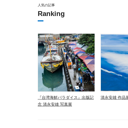
人気の記事
Ranking
『台湾海鮮パラダイス』出版記
清永安雄 作品展
念 清永安雄 写真展