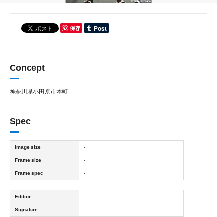
保存
Concept
神奈川県小田原市本町
Spec
Image size
-
Frame size
-
Frame spec
-
Edition
-
Signature
-