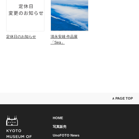
定休日のお知らせ
清永安雄 作品展
「Sea」
∧ PAGE TOP
HOME
写真販売
UnoFOTO News