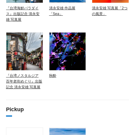
『台湾海鮮パラダイ
清永安雄 作品展
清永安雄 写真展「2つ
ス』出版記念 清永安
「Sea」
の風景」
雄 写真展
『台湾ノスタルジア
秋酔
百年老街めぐり』出版
記念 清永安雄 写真展
Pickup