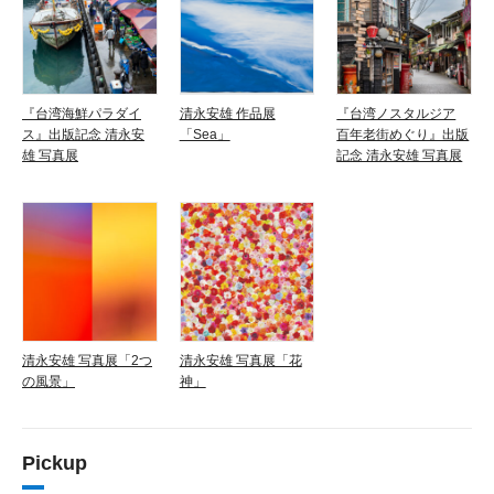
『台湾海鮮パラダイ
清永安雄 作品展
『台湾ノスタルジア
ス』出版記念 清永安
「Sea」
百年老街めぐり』出版
雄 写真展
記念 清永安雄 写真展
清永安雄 写真展「2つ
清永安雄 写真展「花
の風景」
神」
Pickup