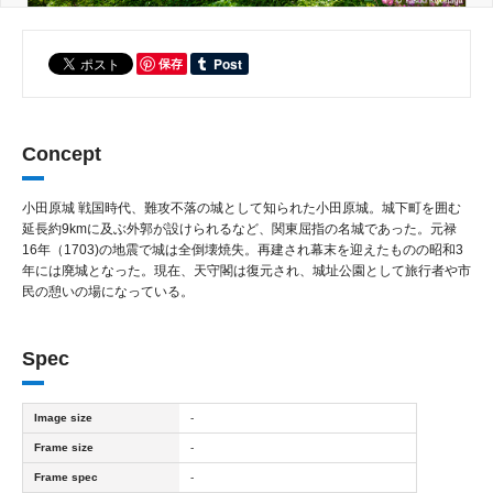
保存
Concept
小田原城 戦国時代、難攻不落の城として知られた小田原城。城下町を囲む
延長約9kmに及ぶ外郭が設けられるなど、関東屈指の名城であった。元禄
16年（1703)の地震で城は全倒壊焼失。再建され幕末を迎えたものの昭和3
年には廃城となった。現在、天守閣は復元され、城址公園として旅行者や市
民の憩いの場になっている。
Spec
Image size
-
Frame size
-
Frame spec
-