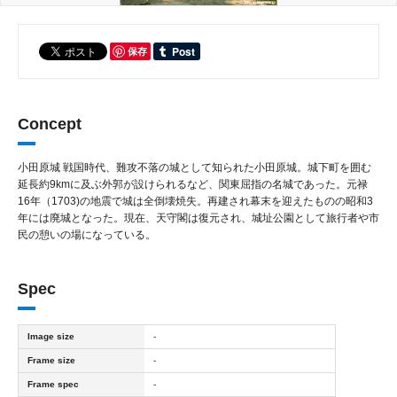
保存
Concept
小田原城 戦国時代、難攻不落の城として知られた小田原城。城下町を囲む
延長約9kmに及ぶ外郭が設けられるなど、関東屈指の名城であった。元禄
16年（1703)の地震で城は全倒壊焼失。再建され幕末を迎えたものの昭和3
年には廃城となった。現在、天守閣は復元され、城址公園として旅行者や市
民の憩いの場になっている。
Spec
Image size
-
Frame size
-
Frame spec
-