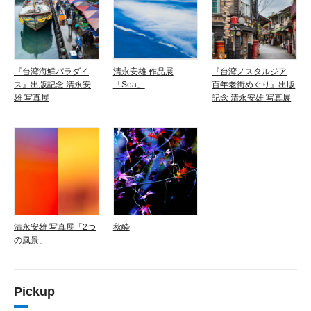
『台湾海鮮パラダイ
清永安雄 作品展
『台湾ノスタルジア
ス』出版記念 清永安
「Sea」
百年老街めぐり』出版
雄 写真展
記念 清永安雄 写真展
清永安雄 写真展「2つ
秋酔
の風景」
Pickup