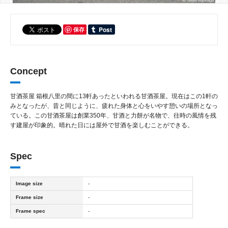
保存
Concept
甘酒茶屋 箱根八里の間に13軒あったといわれる甘酒茶屋。現在はこの1軒の
みとなったが、昔と同じように、疲れた身体と心をいやす憩いの場所となっ
ている。この甘酒茶屋は創業350年、甘酒と力餅が名物で、往時の風情を残
す建屋が印象的。晴れた日には屋外で甘酒を楽しむことができる。
Spec
Image size
-
Frame size
-
Frame spec
-