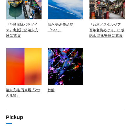
『台湾海鮮パラダイ
清永安雄 作品展
『台湾ノスタルジア
ス』出版記念 清永安
「Sea」
百年老街めぐり』出版
雄 写真展
記念 清永安雄 写真展
清永安雄 写真展「2つ
秋酔
の風景」
Pickup