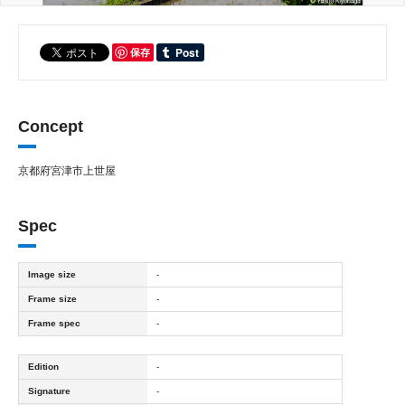
保存
Concept
京都府宮津市上世屋
Spec
Image size
-
Frame size
-
Frame spec
-
Edition
-
Signature
-