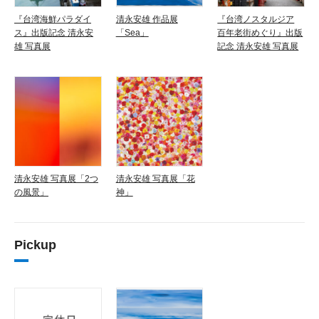
『台湾海鮮パラダイ
清永安雄 作品展
『台湾ノスタルジア
ス』出版記念 清永安
「Sea」
百年老街めぐり』出版
雄 写真展
記念 清永安雄 写真展
清永安雄 写真展「2つ
清永安雄 写真展「花
の風景」
神」
Pickup