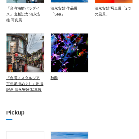
『台湾海鮮パラダイ
清永安雄 作品展
清永安雄 写真展「2つ
ス』出版記念 清永安
「Sea」
の風景」
雄 写真展
『台湾ノスタルジア
秋酔
百年老街めぐり』出版
記念 清永安雄 写真展
Pickup