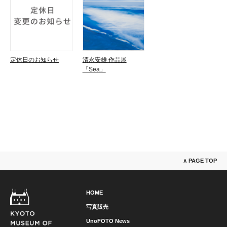
定休日のお知らせ
清永安雄 作品展
「Sea」
∧ PAGE TOP
HOME
写真販売
UnoFOTO News