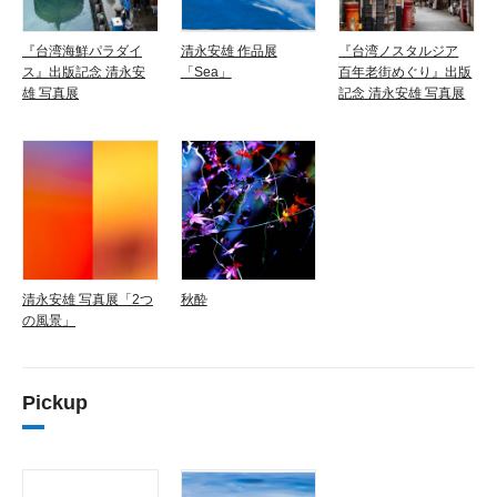
『台湾海鮮パラダイ
清永安雄 作品展
『台湾ノスタルジア
ス』出版記念 清永安
「Sea」
百年老街めぐり』出版
雄 写真展
記念 清永安雄 写真展
清永安雄 写真展「2つ
秋酔
の風景」
Pickup