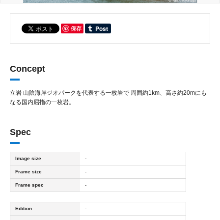
保存
Concept
立岩 山陰海岸ジオパークを代表する一枚岩で 周囲約1km、高さ約20mにも
なる国内屈指の一枚岩。
Spec
Image size
-
Frame size
-
Frame spec
-
Edition
-